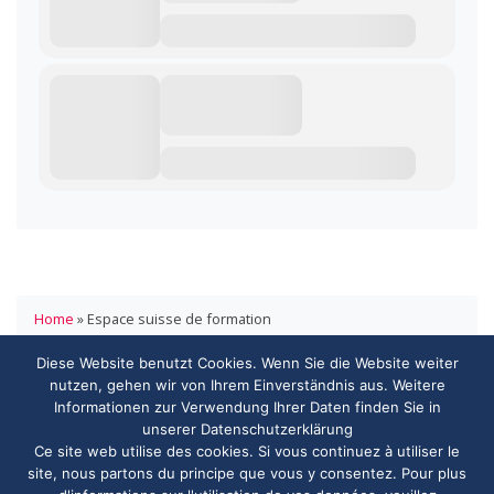
Home
»
Espace suisse de formation
Diese Website benutzt Cookies. Wenn Sie die Website weiter
HANDELSVERBAND.swiss
nutzen, gehen wir von Ihrem Einverständnis aus. Weitere
ASSOCIATION DE COMMERCE.swiss
Informationen zur Verwendung Ihrer Daten finden Sie in
3000 Bern
unserer Datenschutzerklärung
info@handelsverband.swiss
Ce site web utilise des cookies. Si vous continuez à utiliser le
site, nous partons du principe que vous y consentez. Pour plus