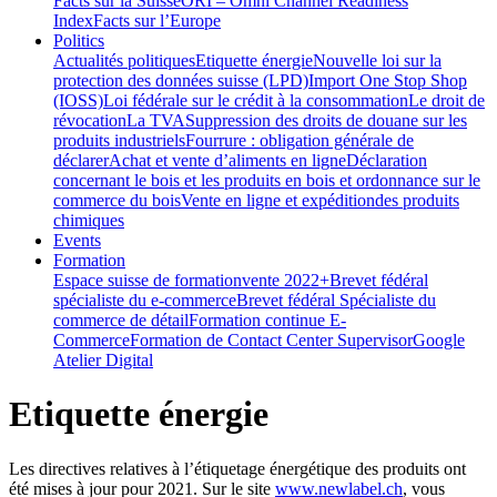
Facts sur la Suisse
ORI – Omni Channel Readiness
Index
Facts sur l’Europe
Politics
Actualités politiques
Etiquette énergie
Nouvelle loi sur la
protection des données suisse (LPD)
Import One Stop Shop
(IOSS)
Loi fédérale sur le crédit à la consommation
Le droit de
révocation
La TVA
Suppression des droits de douane sur les
produits industriels
Fourrure : obligation générale de
déclarer
Achat et vente d’aliments en ligne
Déclaration
concernant le bois et les produits en bois et ordonnance sur le
commerce du bois
Vente en ligne et expéditiondes produits
chimiques
Events
Formation
Espace suisse de formation
vente 2022+
Brevet fédéral
spécialiste du e-commerce
Brevet fédéral Spécialiste du
commerce de détail
Formation continue E-
Commerce
Formation de Contact Center Supervisor
Google
Atelier Digital
Etiquette énergie
Les directives relatives à l’étiquetage énergétique des produits ont
été mises à jour pour 2021. Sur le site
www.newlabel.ch
, vous