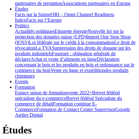
partenaires de prestation
Associations partenaires en Europe
Études
Facts sur la Suisse
ORI – Omni Channel Readiness
Index
Facts sur l’Europe
Politics
Actualités politiques
Etiquette énergie
Nouvelle loi sur la
protection des données suisse (LPD)
Import One Stop Shop
(IOSS)
Loi fédérale sur le crédit à la consommation
Le droit de
révocation
La TVA
Suppression des droits de douane sur les
produits industriels
Fourrure : obligation générale de
déclarer
Achat et vente d’aliments en ligne
Déclaration
concernant le bois et les produits en bois et ordonnance sur le
commerce du bois
Vente en ligne et expéditiondes produits
chimiques
Events
Formation
Espace suisse de formation
vente 2022+
Brevet fédéral
spécialiste du e-commerce
Brevet fédéral Spécialiste du
commerce de détail
Formation continue E-
Commerce
Formation de Contact Center Supervisor
Google
Atelier Digital
Études