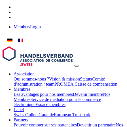
Member-Login
Association
Qui sommes-nous ?
Vision & mission
Statuts
Comité
d’administration / team
PROMEA Caisse de compensation
Membres
Les avantages pour nos membres
Devenir membre
Nos
Membres
Service de médiation pour le commerce
électronique
Espace membres
Label
Swiss Online Garantie
European Trustmark
Partners
Pouvoir compter sur ses partenaires
Devenir un partenaire
Nos