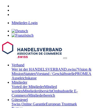
Mitglieder-Login
Verband
Wer ist der HANDELSVERBAND.swiss?
Vision &
Mission
Statuten
Vorstand / Geschäftsstelle
PROMEA
Ausgleichskasse
Mitglieder
Vorteil der Mitglieder
Mitglied
werden
Mitgliederübersicht
Ombudsstelle E-
Commerce
Mitgliederbereich
Gütesiegel
Swiss Online Garantie
European Trustmark