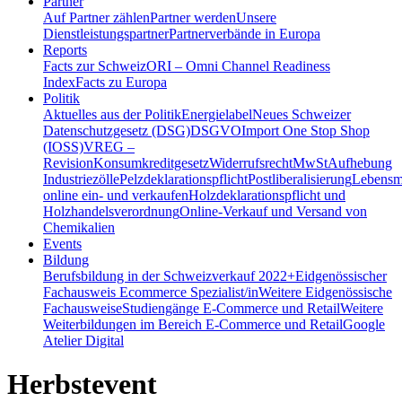
Partner
Auf Partner zählen
Partner werden
Unsere
Dienstleistungspartner
Partnerverbände in Europa
Reports
Facts zur Schweiz
ORI – Omni Channel Readiness
Index
Facts zu Europa
Politik
Aktuelles aus der Politik
Energielabel
Neues Schweizer
Datenschutzgesetz (DSG)
DSGVO
Import One Stop Shop
(IOSS)
VREG –
Revision
Konsumkreditgesetz
Widerrufsrecht
MwSt
Aufhebung
Industriezölle
Pelzdeklarationspflicht
Postliberalisierung
Lebensmi
online ein- und verkaufen
Holzdeklarationspflicht und
Holzhandelsverordnung
Online-Verkauf und Versand von
Chemikalien
Events
Bildung
Berufsbildung in der Schweiz
verkauf 2022+
Eidgenössischer
Fachausweis Ecommerce Spezialist/in
Weitere Eidgenössische
Fachausweise
Studiengänge E-Commerce und Retail
Weitere
Weiterbildungen im Bereich E-Commerce und Retail
Google
Atelier Digital
Herbstevent