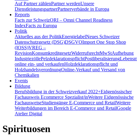
Auf Partner zählen
Partner werden
Unsere
Dienstleistungspartner
Partnerverbände in Europa
Reports
Facts zur Schweiz
ORI – Omni Channel Readiness
Index
Facts zu Europa
Politik
Aktuelles aus der Politik
Energielabel
Neues Schweizer
Datenschutzgesetz (DSG)
DSGVO
Import One Stop Shop
(IOSS)
VREG –
Revision
Konsumkreditgesetz
Widerrufsrecht
MwSt
Aufhebung
Industriezölle
Pelzdeklarationspflicht
Postliberalisierung
Lebensmi
online ein- und verkaufen
Holzdeklarationspflicht und
Holzhandelsverordnung
Online-Verkauf und Versand von
Chemikalien
Events
Bildung
Berufsbildung in der Schweiz
verkauf 2022+
Eidgenössischer
Fachausweis Ecommerce Spezialist/in
Weitere Eidgenössische
Fachausweise
Studiengänge E-Commerce und Retail
Weitere
Weiterbildungen im Bereich E-Commerce und Retail
Google
Atelier Digital
Spirituosen