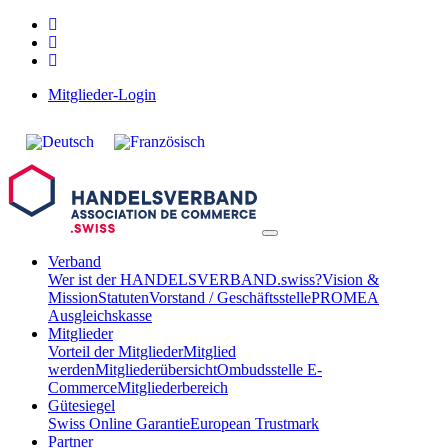
Mitglieder-Login
Verband
Wer ist der HANDELSVERBAND.swiss?
Vision &
Mission
Statuten
Vorstand / Geschäftsstelle
PROMEA
Ausgleichskasse
Mitglieder
Vorteil der Mitglieder
Mitglied
werden
Mitgliederübersicht
Ombudsstelle E-
Commerce
Mitgliederbereich
Gütesiegel
Swiss Online Garantie
European Trustmark
Partner