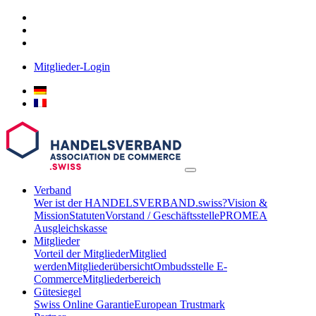
Mitglieder-Login
Verband
Wer ist der HANDELSVERBAND.swiss?
Vision &
Mission
Statuten
Vorstand / Geschäftsstelle
PROMEA
Ausgleichskasse
Mitglieder
Vorteil der Mitglieder
Mitglied
werden
Mitgliederübersicht
Ombudsstelle E-
Commerce
Mitgliederbereich
Gütesiegel
Swiss Online Garantie
European Trustmark