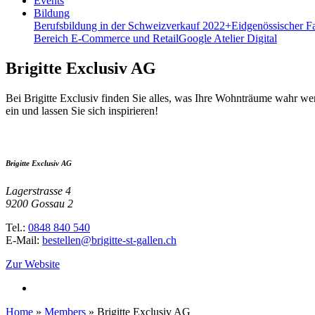
Events
Bildung
Berufsbildung in der Schweiz
verkauf 2022+
Eidgenössischer F
Bereich E-Commerce und Retail
Google Atelier Digital
Brigitte Exclusiv AG
Bei Brigitte Exclusiv finden Sie alles, was Ihre Wohnträume wahr 
ein und lassen Sie sich inspirieren!
Brigitte Exclusiv AG
Lagerstrasse 4
9200 Gossau 2
Tel.:
0848 840 540
E-Mail:
bestellen@brigitte-st-gallen.ch
Zur Website
Home
»
Members
»
Brigitte Exclusiv AG