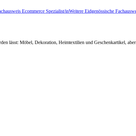
achausweis Ecommerce Spezialist/in
Weitere Eidgenössische Fachauswe
werden lässt: Möbel, Dekoration, Heimtextilien und Geschenkartikel, 