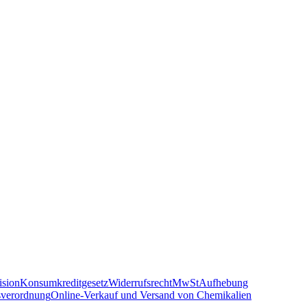
sion
Konsumkreditgesetz
Widerrufsrecht
MwSt
Aufhebung
sverordnung
Online-Verkauf und Versand von Chemikalien