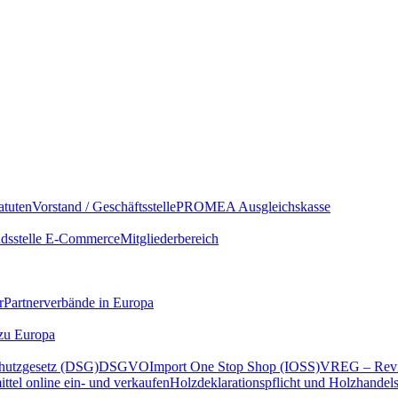
atuten
Vorstand / Geschäftsstelle
PROMEA Ausgleichskasse
sstelle E-Commerce
Mitgliederbereich
r
Partnerverbände in Europa
 zu Europa
hutzgesetz (DSG)
DSGVO
Import One Stop Shop (IOSS)
VREG – Revi
ttel online ein- und verkaufen
Holzdeklarationspflicht und Holzhandel