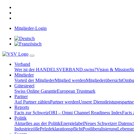
Mitglieder-Login
Verband
Wer ist der HANDELSVERBAND.swiss?
Vision & Mission
St
Mitglieder
Vorteil der Mitglieder
Mitglied werden
Mitgliederübersicht
Ombud
Gütesiegel
Swiss Online Garantie
European Trustmark
Partner
Auf Partner zählen
Partner werden
Unsere Dienstleistungspartne
Reports
Facts zur Schweiz
ORI – Omni Channel Readiness Index
Facts
Politik
Aktuelles aus der Politik
Energielabel
Neues Schweizer Datensc
Industriezölle
Pelzdeklarationspflicht
Postliberalisierung
Lebensmi