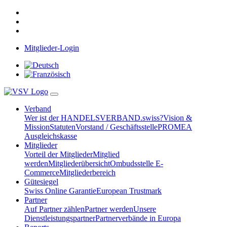
Mitglieder-Login
Verband
Wer ist der HANDELSVERBAND.swiss?
Vision &
Mission
Statuten
Vorstand / Geschäftsstelle
PROMEA
Ausgleichskasse
Mitglieder
Vorteil der Mitglieder
Mitglied
werden
Mitgliederübersicht
Ombudsstelle E-
Commerce
Mitgliederbereich
Gütesiegel
Swiss Online Garantie
European Trustmark
Partner
Auf Partner zählen
Partner werden
Unsere
Dienstleistungspartner
Partnerverbände in Europa