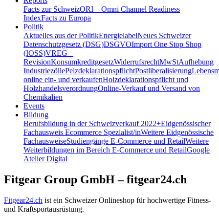
Reports
Facts zur Schweiz
ORI – Omni Channel Readiness
Index
Facts zu Europa
Politik
Aktuelles aus der Politik
Energielabel
Neues Schweizer
Datenschutzgesetz (DSG)
DSGVO
Import One Stop Shop
(IOSS)
VREG –
Revision
Konsumkreditgesetz
Widerrufsrecht
MwSt
Aufhebung
Industriezölle
Pelzdeklarationspflicht
Postliberalisierung
Lebensmi
online ein- und verkaufen
Holzdeklarationspflicht und
Holzhandelsverordnung
Online-Verkauf und Versand von
Chemikalien
Events
Bildung
Berufsbildung in der Schweiz
verkauf 2022+
Eidgenössischer
Fachausweis Ecommerce Spezialist/in
Weitere Eidgenössische
Fachausweise
Studiengänge E-Commerce und Retail
Weitere
Weiterbildungen im Bereich E-Commerce und Retail
Google
Atelier Digital
Fitgear Group GmbH – fitgear24.ch
Fitgear24.ch
ist ein Schweizer Onlineshop für hochwertige Fitness-
und Kraftsportausrüstung.