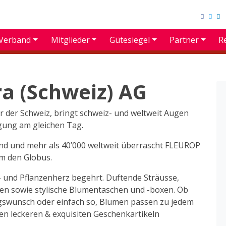
Verband
Mitglieder
Gütesiegel
Partner
R
ra (Schweiz) AG
r der Schweiz, bringt schweiz- und weltweit Augen
gung am gleichen Tag.
nd und mehr als 40’000 weltweit überrascht FLEUROP
m den Globus.
n- und Pflanzenherz begehrt. Duftende Sträusse,
zen sowie stylische Blumentaschen und -boxen. Ob
gswunsch oder einfach so, Blumen passen zu jedem
en leckeren & exquisiten Geschenkartikeln