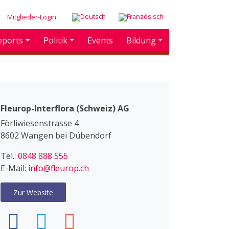
Mitglieder-Login
eports
Politik
Events
Bildung
Fleurop-Interflora (Schweiz) AG
Förliwiesenstrasse 4
8602 Wangen bei Dübendorf
Tel.:
0848 888 555
E-Mail:
info@fleurop.ch
Zur Website