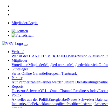
Mitglieder-Login
Verband
Wer ist der HANDELSVERBAND.swiss?
Vision & Mission
St
Mitglieder
Vorteil der Mitglieder
Mitglied werden
Mitgliederübersicht
Ombud
Gütesiegel
Swiss Online Garantie
European Trustmark
Partner
Auf Partner zählen
Partner werden
Unsere Dienstleistungspartne
Reports
Facts zur Schweiz
ORI – Omni Channel Readiness Index
Facts
Politik
Aktuelles aus der Politik
Energielabel
Neues Schweizer Datensc
Industriezölle
Pelzdeklarationspflicht
Postliberalisierung
Lebensmi