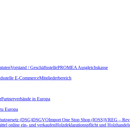
atuten
Vorstand / Geschäftsstelle
PROMEA Ausgleichskasse
sstelle E-Commerce
Mitgliederbereich
r
Partnerverbände in Europa
 zu Europa
hutzgesetz (DSG)
DSGVO
Import One Stop Shop (IOSS)
VREG – Revi
ttel online ein- und verkaufen
Holzdeklarationspflicht und Holzhandel