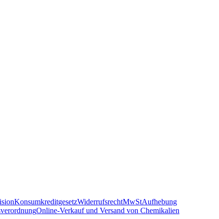
sion
Konsumkreditgesetz
Widerrufsrecht
MwSt
Aufhebung
sverordnung
Online-Verkauf und Versand von Chemikalien