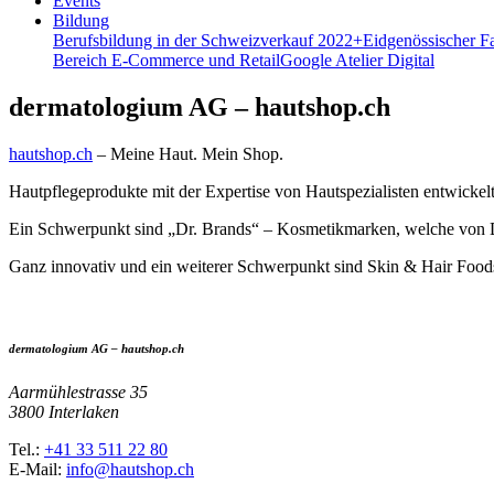
Events
Bildung
Berufsbildung in der Schweiz
verkauf 2022+
Eidgenössischer F
Bereich E-Commerce und Retail
Google Atelier Digital
dermatologium AG – hautshop.ch
hautshop.ch
– Meine Haut. Mein Shop.
Hautpflegeprodukte mit der Expertise von Hautspezialisten entwick
Ein Schwerpunkt sind „Dr. Brands“ – Kosmetikmarken, welche von 
Ganz innovativ und ein weiterer Schwerpunkt sind Skin & Hair Food
dermatologium AG – hautshop.ch
Aarmühlestrasse 35
3800 Interlaken
Tel.:
+41 33 511 22 80
E-Mail:
info@hautshop.ch