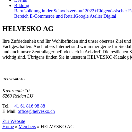
Events
Bildung
Berufsbildung in der Schweiz
verkauf 2022+
Eidgenössischer F
Bereich E-Commerce und Retail
Google Atelier Digital
HELVESKO AG
Ihre Zufriedenheit und Ihr Wohlbefinden sind unser oberstes Ziel 
Fachgeschäften. Auch übers Internet sind wir immer gerne für Sie da
und auch unser Zentrallager befindet sich in Arisdorf. Die restlichen
wichtig sind. Übrigens finden Sie in unserem HELVESKO-Katalog jede
HELVESKO AG
Kreuzmatte 10
6260 Reiden LU
Tel.:
+41 61 816 98 88
E-Mail:
office@helvesko.ch
Zur Website
Home
»
Members
»
HELVESKO AG