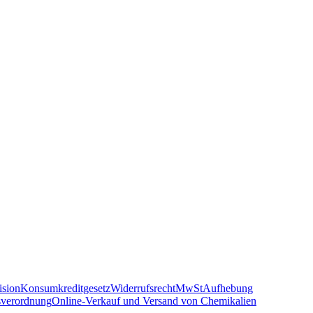
sion
Konsumkreditgesetz
Widerrufsrecht
MwSt
Aufhebung
sverordnung
Online-Verkauf und Versand von Chemikalien