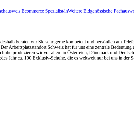
achausweis Ecommerce Spezialist/in
Weitere Eidgenössische Fachauswe
und deshalb beraten wir Sie sehr gerne kompetent und persönlich am
! Der Arbeitsplatzstandort Schweiz hat für uns eine zentrale Bedeutun
 Schuhe produzieren wir vor allem in Österreich, Dänemark und Deutschl
s Jahr ca. 100 Exklusiv-Schuhe, die es weltweit nur bei uns in der S