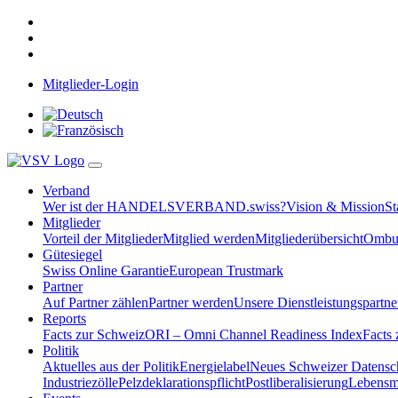
Mitglieder-Login
Verband
Wer ist der HANDELSVERBAND.swiss?
Vision & Mission
St
Mitglieder
Vorteil der Mitglieder
Mitglied werden
Mitgliederübersicht
Ombud
Gütesiegel
Swiss Online Garantie
European Trustmark
Partner
Auf Partner zählen
Partner werden
Unsere Dienstleistungspartne
Reports
Facts zur Schweiz
ORI – Omni Channel Readiness Index
Facts
Politik
Aktuelles aus der Politik
Energielabel
Neues Schweizer Datensc
Industriezölle
Pelzdeklarationspflicht
Postliberalisierung
Lebensmi