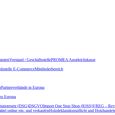
atuten
Vorstand / Geschäftsstelle
PROMEA Ausgleichskasse
sstelle E-Commerce
Mitgliederbereich
r
Partnerverbände in Europa
 zu Europa
hutzgesetz (DSG)
DSGVO
Import One Stop Shop (IOSS)
VREG – Revi
ttel online ein- und verkaufen
Holzdeklarationspflicht und Holzhandel