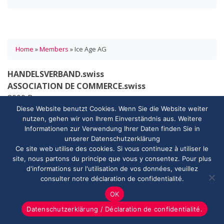
Home
»
Members
»
Ice Age AG
HANDELSVERBAND.swiss
ASSOCIATION DE COMMERCE.swiss
3000 Bern
info@handelsverband.swiss
Diese Website benutzt Cookies. Wenn Sie die Website weiter
nutzen, gehen wir von Ihrem Einverständnis aus. Weitere
Informationen zur Verwendung Ihrer Daten finden Sie in
unserer Datenschutzerklärung
© 2026 Copyright - HANDELSVERBAND.swiss
Ce site web utilise des cookies. Si vous continuez à utiliser le
site, nous partons du principe que vous y consentez. Pour plus
Impressum
Datenschutzerklärung
Kontakt
d'informations sur l'utilisation de vos données, veuillez
Newsletter Anmeldung
consulter notre déclaration de confidentialité.
OK
Datenschutzerklärung / Déclaration de confidentialité.