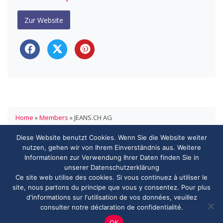
Zur Website
Home
»
Members
»
JEANS.CH AG
Diese Website benutzt Cookies. Wenn Sie die Website weiter
HANDELSVERBAND.swiss
nutzen, gehen wir von Ihrem Einverständnis aus. Weitere
ASSOCIATION DE COMMERCE.swiss
Informationen zur Verwendung Ihrer Daten finden Sie in
3000 Bern
unserer Datenschutzerklärung
info@handelsverband.swiss
Ce site web utilise des cookies. Si vous continuez à utiliser le
site, nous partons du principe que vous y consentez. Pour plus
d'informations sur l'utilisation de vos données, veuillez
consulter notre déclaration de confidentialité.
© 2026 Copyright - HANDELSVERBAND.swiss
OK