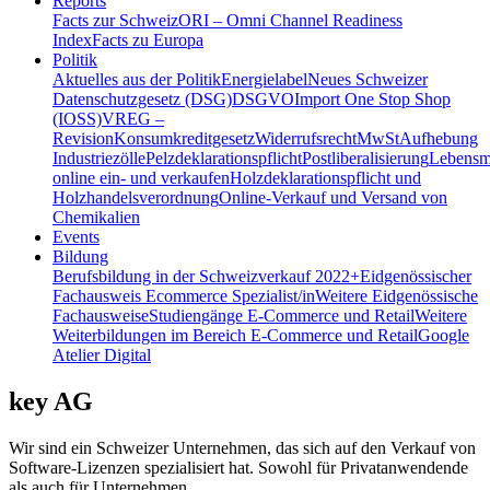
Reports
Facts zur Schweiz
ORI – Omni Channel Readiness
Index
Facts zu Europa
Politik
Aktuelles aus der Politik
Energielabel
Neues Schweizer
Datenschutzgesetz (DSG)
DSGVO
Import One Stop Shop
(IOSS)
VREG –
Revision
Konsumkreditgesetz
Widerrufsrecht
MwSt
Aufhebung
Industriezölle
Pelzdeklarationspflicht
Postliberalisierung
Lebensmi
online ein- und verkaufen
Holzdeklarationspflicht und
Holzhandelsverordnung
Online-Verkauf und Versand von
Chemikalien
Events
Bildung
Berufsbildung in der Schweiz
verkauf 2022+
Eidgenössischer
Fachausweis Ecommerce Spezialist/in
Weitere Eidgenössische
Fachausweise
Studiengänge E-Commerce und Retail
Weitere
Weiterbildungen im Bereich E-Commerce und Retail
Google
Atelier Digital
key AG
Wir sind ein Schweizer Unternehmen, das sich auf den Verkauf von
Software-Lizenzen spezialisiert hat. Sowohl für Privatanwendende
als auch für Unternehmen.