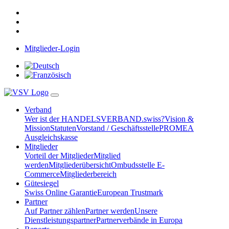
Mitglieder-Login
Verband
Wer ist der HANDELSVERBAND.swiss?
Vision &
Mission
Statuten
Vorstand / Geschäftsstelle
PROMEA
Ausgleichskasse
Mitglieder
Vorteil der Mitglieder
Mitglied
werden
Mitgliederübersicht
Ombudsstelle E-
Commerce
Mitgliederbereich
Gütesiegel
Swiss Online Garantie
European Trustmark
Partner
Auf Partner zählen
Partner werden
Unsere
Dienstleistungspartner
Partnerverbände in Europa