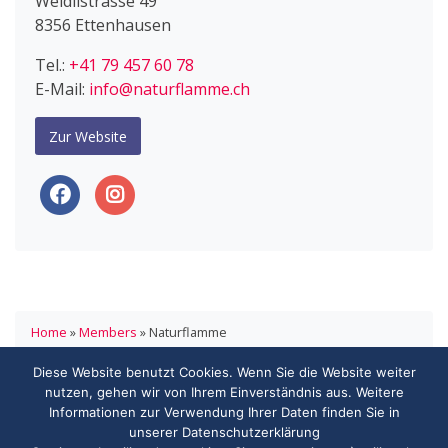
Weidlistrasse 49
8356 Ettenhausen
Tel.:
+41 79 457 60 78
E-Mail:
info@naturflamme.ch
Zur Website
Home
»
Members
»
Naturflamme
Diese Website benutzt Cookies. Wenn Sie die Website weiter
HANDELSVERBAND.swiss
nutzen, gehen wir von Ihrem Einverständnis aus. Weitere
ASSOCIATION DE COMMERCE.swiss
Informationen zur Verwendung Ihrer Daten finden Sie in
3000 Bern
unserer Datenschutzerklärung