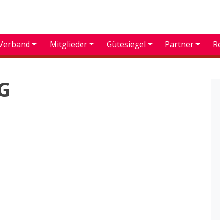
Verband
Mitglieder
Gütesiegel
Partner
R
G