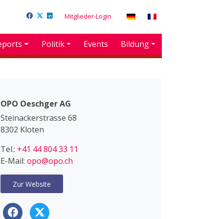
Mitglieder-Login
eports
Politik
Events
Bildung
OPO Oeschger AG
Steinackerstrasse 68
8302 Kloten
Tel.:
+41 44 804 33 11
E-Mail:
opo@opo.ch
Zur Website