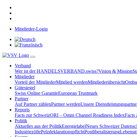
Mitglieder-Login
Verband
Wer ist der HANDELSVERBAND.swiss?
Vision & Mission
St
Mitglieder
Vorteil der Mitglieder
Mitglied werden
Mitgliederübersicht
Ombud
Gütesiegel
Swiss Online Garantie
European Trustmark
Partner
Auf Partner zählen
Partner werden
Unsere Dienstleistungspartne
Reports
Facts zur Schweiz
ORI – Omni Channel Readiness Index
Facts
Politik
Aktuelles aus der Politik
Energielabel
Neues Schweizer Datensc
Industriezölle
Pelzdeklarationspflicht
Postliberalisierung
Lebensmi