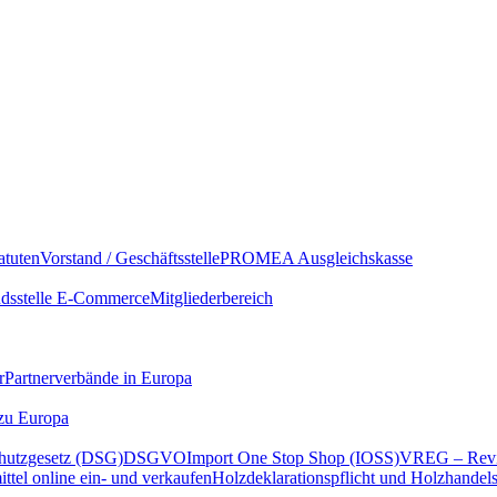
atuten
Vorstand / Geschäftsstelle
PROMEA Ausgleichskasse
sstelle E-Commerce
Mitgliederbereich
r
Partnerverbände in Europa
 zu Europa
hutzgesetz (DSG)
DSGVO
Import One Stop Shop (IOSS)
VREG – Revi
ttel online ein- und verkaufen
Holzdeklarationspflicht und Holzhandel