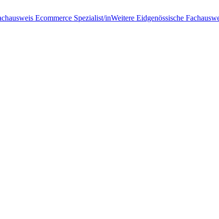
achausweis Ecommerce Spezialist/in
Weitere Eidgenössische Fachauswe