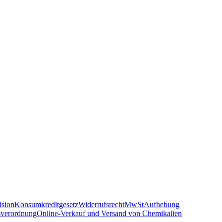
sion
Konsumkreditgesetz
Widerrufsrecht
MwSt
Aufhebung
sverordnung
Online-Verkauf und Versand von Chemikalien