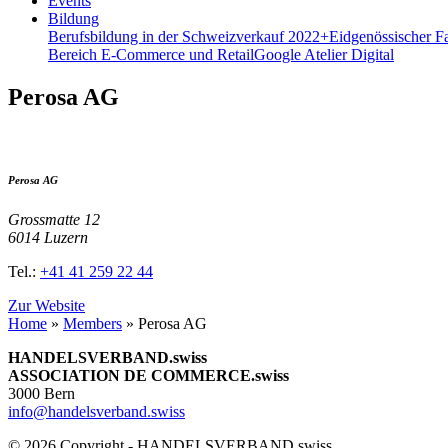
Events
Bildung
Berufsbildung in der Schweiz
verkauf 2022+
Eidgenössischer F
Bereich E-Commerce und Retail
Google Atelier Digital
Perosa AG
Perosa AG
Grossmatte 12
6014 Luzern
Tel.:
+41 41 259 22 44
Zur Website
Home
»
Members
»
Perosa AG
HANDELSVERBAND.swiss
ASSOCIATION DE COMMERCE.swiss
3000 Bern
info@handelsverband.swiss
© 2026 Copyright - HANDELSVERBAND.swiss