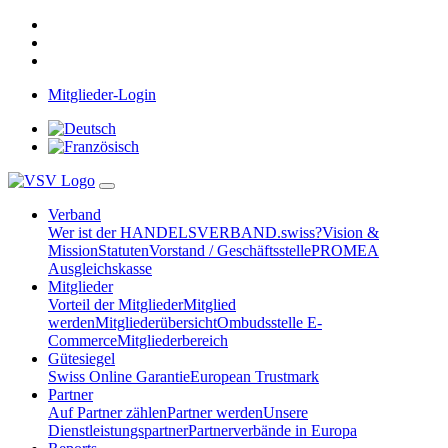
Mitglieder-Login
Verband
Wer ist der HANDELSVERBAND.swiss?
Vision &
Mission
Statuten
Vorstand / Geschäftsstelle
PROMEA
Ausgleichskasse
Mitglieder
Vorteil der Mitglieder
Mitglied
werden
Mitgliederübersicht
Ombudsstelle E-
Commerce
Mitgliederbereich
Gütesiegel
Swiss Online Garantie
European Trustmark
Partner
Auf Partner zählen
Partner werden
Unsere
Dienstleistungspartner
Partnerverbände in Europa