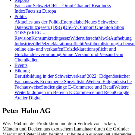
Reports
Facts zur Schweiz
ORI – Omni Channel Readiness
Index
Facts zu Europa
Politik
Aktuelles aus der Politik
Energielabel
Neues Schweizer
Datenschutzgesetz (DSG)
DSGVO
Import One Stop Shop
(IOSS)
VREG –
Revision
Konsumkreditgesetz
Widerrufsrecht
MwSt
Aufhebung
Industriezölle
Pelzdeklarationspflicht
Postliberalisierung
Lebensmi
online ein- und verkaufen
Holzdeklarationspflicht und
Holzhandelsverordnung
Online-Verkauf und Versand von
Chemikalien
Events
Bildung
Berufsbildung in der Schweiz
verkauf 2022+
Eidgenössischer
Fachausweis Ecommerce Spezialist/in
Weitere Eidgenössische
Fachausweise
Studiengänge E-Commerce und Retail
Weitere
Weiterbildungen im Bereich E-Commerce und Retail
Google
Atelier Digital
Peter Hahn AG
Was 1964 mit der Produktion und dem Vertrieb von Jacken,
Mänteln und Decken aus exotischem Lamahaar durch die Gründer
Margrit und Peter Hahn beginnt, ist heute ein europaweit agierendes