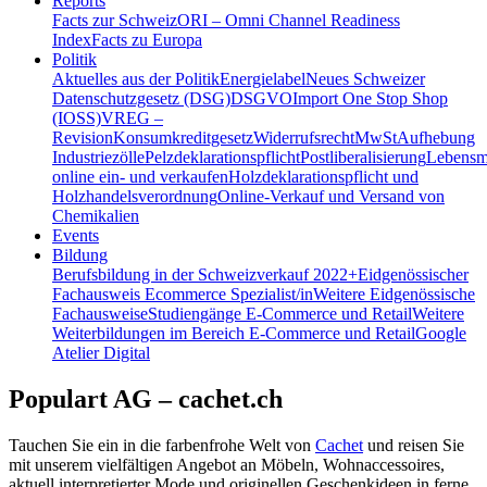
Reports
Facts zur Schweiz
ORI – Omni Channel Readiness
Index
Facts zu Europa
Politik
Aktuelles aus der Politik
Energielabel
Neues Schweizer
Datenschutzgesetz (DSG)
DSGVO
Import One Stop Shop
(IOSS)
VREG –
Revision
Konsumkreditgesetz
Widerrufsrecht
MwSt
Aufhebung
Industriezölle
Pelzdeklarationspflicht
Postliberalisierung
Lebensmi
online ein- und verkaufen
Holzdeklarationspflicht und
Holzhandelsverordnung
Online-Verkauf und Versand von
Chemikalien
Events
Bildung
Berufsbildung in der Schweiz
verkauf 2022+
Eidgenössischer
Fachausweis Ecommerce Spezialist/in
Weitere Eidgenössische
Fachausweise
Studiengänge E-Commerce und Retail
Weitere
Weiterbildungen im Bereich E-Commerce und Retail
Google
Atelier Digital
Populart AG – cachet.ch
Tauchen Sie ein in die farbenfrohe Welt von
Cachet
und reisen Sie
mit unserem vielfältigen Angebot an Möbeln, Wohnaccessoires,
aktuell interpretierter Mode und originellen Geschenkideen in ferne