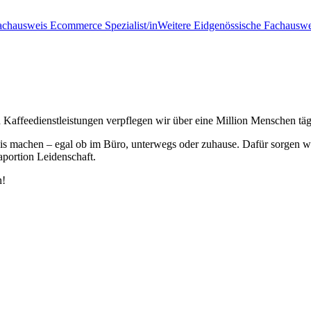
achausweis Ecommerce Spezialist/in
Weitere Eidgenössische Fachauswe
Kaffeedienstleistungen verpflegen wir über eine Million Menschen täg
is machen – egal ob im Büro, unterwegs oder zuhause. Dafür sorgen wi
aportion Leidenschaft.
n!