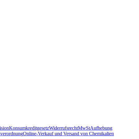
sion
Konsumkreditgesetz
Widerrufsrecht
MwSt
Aufhebung
sverordnung
Online-Verkauf und Versand von Chemikalien