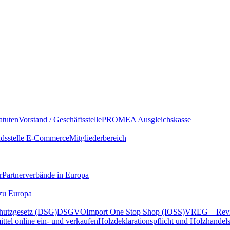
atuten
Vorstand / Geschäftsstelle
PROMEA Ausgleichskasse
sstelle E-Commerce
Mitgliederbereich
r
Partnerverbände in Europa
 zu Europa
hutzgesetz (DSG)
DSGVO
Import One Stop Shop (IOSS)
VREG – Revi
ttel online ein- und verkaufen
Holzdeklarationspflicht und Holzhandel