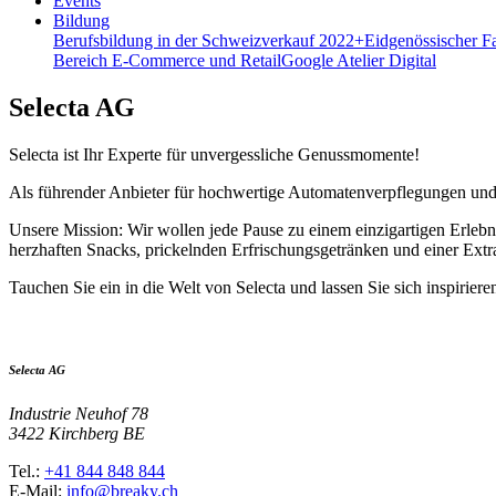
Events
Bildung
Berufsbildung in der Schweiz
verkauf 2022+
Eidgenössischer F
Bereich E-Commerce und Retail
Google Atelier Digital
Selecta AG
Selecta ist Ihr Experte für unvergessliche Genussmomente!
Als führender Anbieter für hochwertige Automatenverpflegungen und 
Unsere Mission: Wir wollen jede Pause zu einem einzigartigen Erlebn
herzhaften Snacks, prickelnden Erfrischungsgetränken und einer Extr
Tauchen Sie ein in die Welt von Selecta und lassen Sie sich inspiriere
Selecta AG
Industrie Neuhof 78
3422 Kirchberg BE
Tel.:
+41 844 848 844
E-Mail:
info@breaky.ch