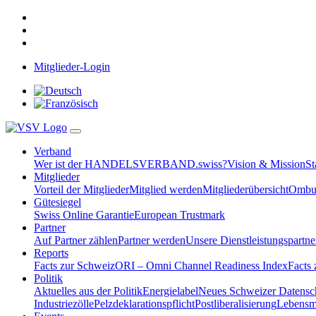
Mitglieder-Login
Verband
Wer ist der HANDELSVERBAND.swiss?
Vision & Mission
St
Mitglieder
Vorteil der Mitglieder
Mitglied werden
Mitgliederübersicht
Ombud
Gütesiegel
Swiss Online Garantie
European Trustmark
Partner
Auf Partner zählen
Partner werden
Unsere Dienstleistungspartne
Reports
Facts zur Schweiz
ORI – Omni Channel Readiness Index
Facts
Politik
Aktuelles aus der Politik
Energielabel
Neues Schweizer Datensc
Industriezölle
Pelzdeklarationspflicht
Postliberalisierung
Lebensmi