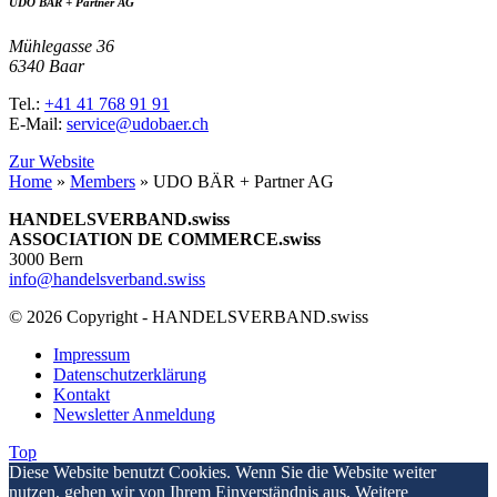
UDO BÄR + Partner AG
Mühlegasse 36
6340 Baar
Tel.:
+41 41 768 91 91
E-Mail:
service@udobaer.ch
Zur Website
Home
»
Members
»
UDO BÄR + Partner AG
HANDELSVERBAND.swiss
ASSOCIATION DE COMMERCE.swiss
3000 Bern
info@handelsverband.swiss
© 2026 Copyright - HANDELSVERBAND.swiss
Impressum
Datenschutzerklärung
Kontakt
Newsletter Anmeldung
Top
Diese Website benutzt Cookies. Wenn Sie die Website weiter
nutzen, gehen wir von Ihrem Einverständnis aus. Weitere