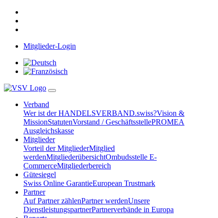
Mitglieder-Login
Verband
Wer ist der HANDELSVERBAND.swiss?
Vision &
Mission
Statuten
Vorstand / Geschäftsstelle
PROMEA
Ausgleichskasse
Mitglieder
Vorteil der Mitglieder
Mitglied
werden
Mitgliederübersicht
Ombudsstelle E-
Commerce
Mitgliederbereich
Gütesiegel
Swiss Online Garantie
European Trustmark
Partner
Auf Partner zählen
Partner werden
Unsere
Dienstleistungspartner
Partnerverbände in Europa