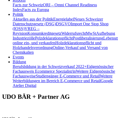
Reports
Facts zur Schweiz
ORI – Omni Channel Readiness
Index
Facts zu Europa
Politik
Aktuelles aus der Politik
Energielabel
Neues Schweizer
Datenschutzgesetz (DSG)
DSGVO
Import One Stop Shop
(IOSS)
VREG –
Revision
Konsumkreditgesetz
Widerrufsrecht
MwSt
Aufhebung
Industriezölle
Pelzdeklarationspflicht
Postliberalisierung
Lebensmi
online ein- und verkaufen
Holzdeklarationspflicht und
Holzhandelsverordnung
Online-Verkauf und Versand von
Chemikalien
Events
Bildung
Berufsbildung in der Schweiz
verkauf 2022+
Eidgenössischer
Fachausweis Ecommerce Spezialist/in
Weitere Eidgenössische
Fachausweise
Studiengänge E-Commerce und Retail
Weitere
Weiterbildungen im Bereich E-Commerce und Retail
Google
Atelier Digital
UDO BÄR + Partner AG