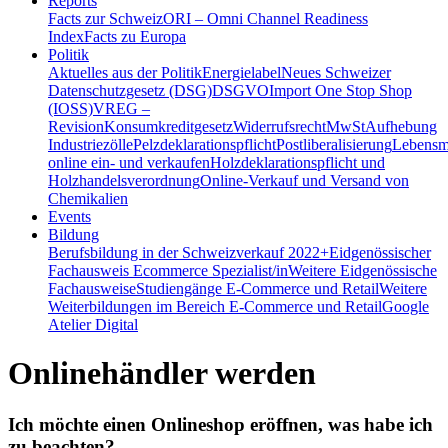
Reports
Facts zur Schweiz
ORI – Omni Channel Readiness
Index
Facts zu Europa
Politik
Aktuelles aus der Politik
Energielabel
Neues Schweizer
Datenschutzgesetz (DSG)
DSGVO
Import One Stop Shop
(IOSS)
VREG –
Revision
Konsumkreditgesetz
Widerrufsrecht
MwSt
Aufhebung
Industriezölle
Pelzdeklarationspflicht
Postliberalisierung
Lebensmi
online ein- und verkaufen
Holzdeklarationspflicht und
Holzhandelsverordnung
Online-Verkauf und Versand von
Chemikalien
Events
Bildung
Berufsbildung in der Schweiz
verkauf 2022+
Eidgenössischer
Fachausweis Ecommerce Spezialist/in
Weitere Eidgenössische
Fachausweise
Studiengänge E-Commerce und Retail
Weitere
Weiterbildungen im Bereich E-Commerce und Retail
Google
Atelier Digital
Onlinehändler werden
Ich möchte einen Onlineshop eröffnen, was habe ich
zu beachten?