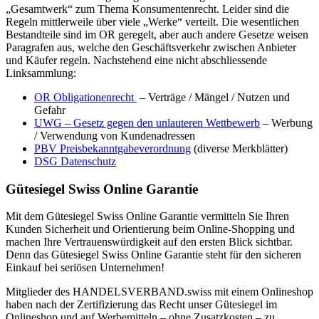
„Gesamtwerk“ zum Thema Konsumentenrecht. Leider sind die
Regeln mittlerweile über viele „Werke“ verteilt. Die wesentlichen
Bestandteile sind im OR geregelt, aber auch andere Gesetze weisen
Paragrafen aus, welche den Geschäftsverkehr zwischen Anbieter
und Käufer regeln. Nachstehend eine nicht abschliessende
Linksammlung:
OR Obligationenrecht
– Verträge / Mängel / Nutzen und
Gefahr
UWG – Gesetz gegen den unlauteren Wettbewerb
– Werbung
/ Verwendung von Kundenadressen
PBV Preisbekanntgabeverordnung
(diverse Merkblätter)
DSG Datenschutz
Gütesiegel Swiss Online Garantie
Mit dem Gütesiegel Swiss Online Garantie vermitteln Sie Ihren
Kunden Sicherheit und Orientierung beim Online-Shopping und
machen Ihre Vertrauens­würdig­keit auf den ersten Blick sicht­bar.
Denn das Gütesiegel Swiss Online Garantie steht für den sicheren
Einkauf bei seriösen Unternehmen!
Mitglieder des HANDELSVERBAND.swiss mit einem Onlineshop
haben nach der Zertifizierung das Recht unser Gütesiegel im
Onlineshop und auf Werbemitteln – ohne Zusatzkosten – zu