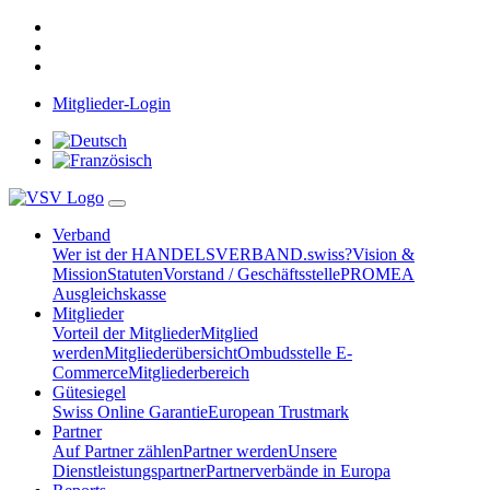
Mitglieder-Login
Verband
Wer ist der HANDELSVERBAND.swiss?
Vision &
Mission
Statuten
Vorstand / Geschäftsstelle
PROMEA
Ausgleichskasse
Mitglieder
Vorteil der Mitglieder
Mitglied
werden
Mitgliederübersicht
Ombudsstelle E-
Commerce
Mitgliederbereich
Gütesiegel
Swiss Online Garantie
European Trustmark
Partner
Auf Partner zählen
Partner werden
Unsere
Dienstleistungspartner
Partnerverbände in Europa