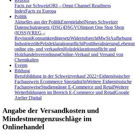
Reports
Facts zur Schweiz
ORI – Omni Channel Readiness
Index
Facts zu Europa
Politik
Aktuelles aus der Politik
Energielabel
Neues Schweizer
Datenschutzgesetz (DSG)
DSGVO
Import One Stop Shop
(IOSS)
VREG –
Revision
Konsumkreditgesetz
Widerrufsrecht
MwSt
Aufhebung
Industriezölle
Pelzdeklarationspflicht
Postliberalisierung
Lebensmi
online ein- und verkaufen
Holzdeklarationspflicht und
Holzhandelsverordnung
Online-Verkauf und Versand von
Chemikalien
Events
Bildung
Berufsbildung in der Schweiz
verkauf 2022+
Eidgenössischer
Fachausweis Ecommerce Spezialist/in
Weitere Eidgenössische
Fachausweise
Studiengänge E-Commerce und Retail
Weitere
Weiterbildungen im Bereich E-Commerce und Retail
Google
Atelier Digital
Angabe der Versandkosten und
Mindestmengenzuschläge im
Onlinehandel