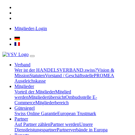
Mitglieder-Login
Verband
Wer ist der HANDELSVERBAND.swiss?
Vision &
Mission
Statuten
Vorstand / Geschäftsstelle
PROMEA
Ausgleichskasse
Mitglieder
Vorteil der Mitglieder
Mitglied
werden
Mitgliederübersicht
Ombudsstelle E-
Commerce
Mitgliederbereich
Gütesiegel
Swiss Online Garantie
European Trustmark
Partner
Auf Partner zählen
Partner werden
Unsere
Dienstleistungspartner
Partnerverbände in Europa