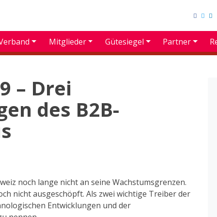
Verband
Mitglieder
Gütesiegel
Partner
R
9 – Drei
gen des B2B-
us
weiz noch lange nicht an seine Wachstumsgrenzen.
 noch nicht ausgeschöpft. Als zwei wichtige Treiber der
echnologischen Entwicklungen und der