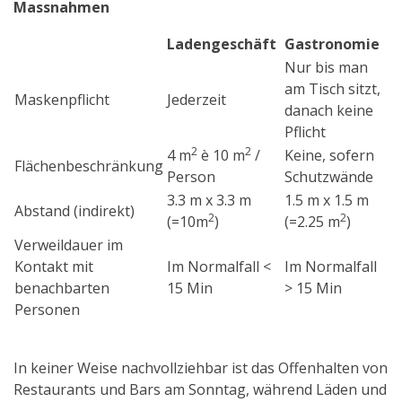
Massnahmen
Ladengeschäft
Gastronomie
Nur bis man
am Tisch sitzt,
Maskenpflicht
Jederzeit
danach keine
Pflicht
2
2
4 m
è 10 m
/
Keine, sofern
Flächenbeschränkung
Person
Schutzwände
3.3 m x 3.3 m
1.5 m x 1.5 m
Abstand (indirekt)
2
2
(=10m
)
(=2.25 m
)
Verweildauer im
Kontakt mit
Im Normalfall <
Im Normalfall
benachbarten
15 Min
> 15 Min
Personen
In keiner Weise nachvollziehbar ist das Offenhalten von
Restaurants und Bars am Sonntag, während Läden und