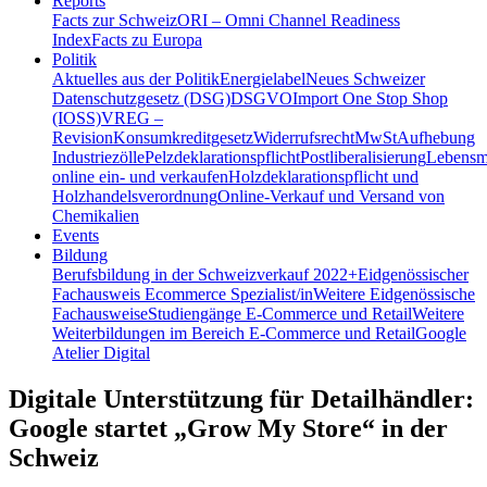
Reports
Facts zur Schweiz
ORI – Omni Channel Readiness
Index
Facts zu Europa
Politik
Aktuelles aus der Politik
Energielabel
Neues Schweizer
Datenschutzgesetz (DSG)
DSGVO
Import One Stop Shop
(IOSS)
VREG –
Revision
Konsumkreditgesetz
Widerrufsrecht
MwSt
Aufhebung
Industriezölle
Pelzdeklarationspflicht
Postliberalisierung
Lebensmi
online ein- und verkaufen
Holzdeklarationspflicht und
Holzhandelsverordnung
Online-Verkauf und Versand von
Chemikalien
Events
Bildung
Berufsbildung in der Schweiz
verkauf 2022+
Eidgenössischer
Fachausweis Ecommerce Spezialist/in
Weitere Eidgenössische
Fachausweise
Studiengänge E-Commerce und Retail
Weitere
Weiterbildungen im Bereich E-Commerce und Retail
Google
Atelier Digital
Digitale Unterstützung für Detailhändler:
Google startet „Grow My Store“ in der
Schweiz