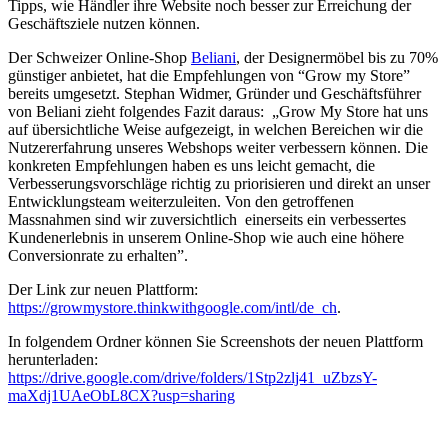
Tipps, wie Händler ihre Website noch besser zur Erreichung der
Geschäftsziele nutzen können.
Der Schweizer Online-Shop
Beliani
, der Designermöbel bis zu 70%
günstiger anbietet, hat die Empfehlungen von “Grow my Store”
bereits umgesetzt. Stephan Widmer, Gründer und Geschäftsführer
von Beliani zieht folgendes Fazit daraus: „Grow My Store hat uns
auf übersichtliche Weise aufgezeigt, in welchen Bereichen wir die
Nutzererfahrung unseres Webshops weiter verbessern können. Die
konkreten Empfehlungen haben es uns leicht gemacht, die
Verbesserungsvorschläge richtig zu priorisieren und direkt an unser
Entwicklungsteam weiterzuleiten. Von den getroffenen
Massnahmen sind wir zuversichtlich einerseits ein verbessertes
Kundenerlebnis in unserem Online-Shop wie auch eine höhere
Conversionrate zu erhalten”.
Der Link zur neuen Plattform:
https://growmystore.thinkwithgoogle.com/intl/de_ch
.
In folgendem Ordner können Sie Screenshots der neuen Plattform
herunterladen:
https://drive.google.com/drive/folders/1Stp2zlj41_uZbzsY-
maXdj1UAeObL8CX?usp=sharing