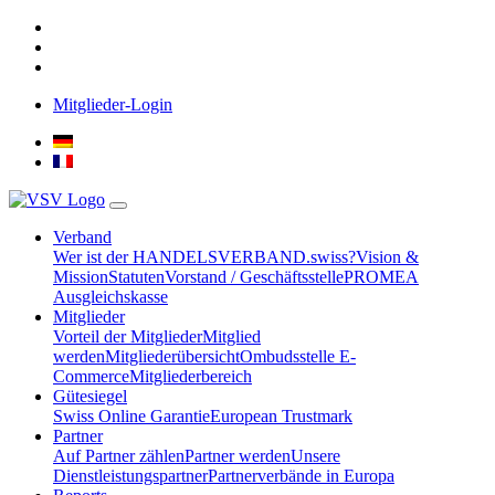
Mitglieder-Login
Verband
Wer ist der HANDELSVERBAND.swiss?
Vision &
Mission
Statuten
Vorstand / Geschäftsstelle
PROMEA
Ausgleichskasse
Mitglieder
Vorteil der Mitglieder
Mitglied
werden
Mitgliederübersicht
Ombudsstelle E-
Commerce
Mitgliederbereich
Gütesiegel
Swiss Online Garantie
European Trustmark
Partner
Auf Partner zählen
Partner werden
Unsere
Dienstleistungspartner
Partnerverbände in Europa