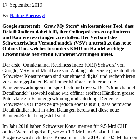
17. September 2019
By
Nadine Baeriswyl
Google startet mit „Grow My Store“ ein kostenloses Tool, dass
Detailhändlern dabei hilft, ihre Onlinepräsenz zu optimieren
und Käufererwartungen zu erfüllen. Der Verband des
Schweizerischen Versandhandels (VSV) unterstützt das neue
Online-Tool, welches besonders KMU im Handel wichtige
Erkenntnisse betreffend Kundenerwartungen bietet.
Der erste ‘Omnichannel Readiness Index (ORI) Schweiz’ von
Google, VSV, und MindTake von Anfang Jahr zeigte ganz deutlich:
Schweizer Konsumenten sind zunehmend digital und recherchieren
vor einem geplanten Kauf immer häufiger im Internet; die
Kundenerwartungen sind spezifisch und divers. Der “Omnichannel
Detailhandel” (sowohl online wie offline) eröffnet Händlern grosse
Potenziale zur Kundengewinnung und -bindung. Der erste
Schweizer ORI-Index zeigte jedoch ebenfalls auf, dass heimische
Detailhändler nicht in allen Belangen bereits auf diese neue
Kunden-Realität eingestellt sind.
Im Jahr 2018 haben Schweizer Konsumenten für 9.5 Mrd CHF
online Waren eingekauft, wovon 1.9 Mrd. im Ausland. Laut
Prognose wird sich dieser Konsum im Jahr 2019 auf 10.5 Milliarden