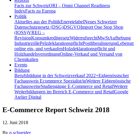
Reports
Facts zur Schweiz
ORI – Omni Channel Readiness
Index
Facts zu Europa
Politik
Aktuelles aus der Politik
Energielabel
Neues Schweizer
Datenschutzgesetz (DSG)
DSGVO
Import One Stop Shop
(IOSS)
VREG –
Revision
Konsumkreditgesetz
Widerrufsrecht
MwSt
Aufhebung
Industriezölle
Pelzdeklarationspflicht
Postliberalisierung
Lebensmi
online ein- und verkaufen
Holzdeklarationspflicht und
Holzhandelsverordnung
Online-Verkauf und Versand von
Chemikalien
Events
Bildung
Berufsbildung in der Schweiz
verkauf 2022+
Eidgenössischer
Fachausweis Ecommerce Spezialist/in
Weitere Eidgenössische
Fachausweise
Studiengänge E-Commerce und Retail
Weitere
Weiterbildungen im Bereich E-Commerce und Retail
Google
Atelier Digital
E-Commerce Report Schweiz 2018
12. Juni 2018
By
p.schneider