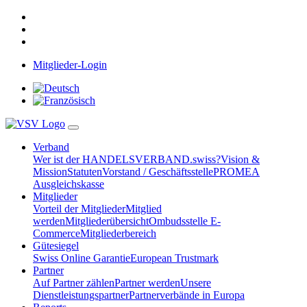
Mitglieder-Login
Verband
Wer ist der HANDELSVERBAND.swiss?
Vision &
Mission
Statuten
Vorstand / Geschäftsstelle
PROMEA
Ausgleichskasse
Mitglieder
Vorteil der Mitglieder
Mitglied
werden
Mitgliederübersicht
Ombudsstelle E-
Commerce
Mitgliederbereich
Gütesiegel
Swiss Online Garantie
European Trustmark
Partner
Auf Partner zählen
Partner werden
Unsere
Dienstleistungspartner
Partnerverbände in Europa