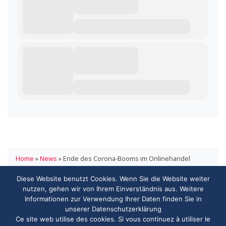
Home
»
News
»
Ende des Corona-Booms im Onlinehandel
Diese Website benutzt Cookies. Wenn Sie die Website weiter
HANDELSVERBAND.swiss
nutzen, gehen wir von Ihrem Einverständnis aus. Weitere
ASSOCIATION DE COMMERCE.swiss
Informationen zur Verwendung Ihrer Daten finden Sie in
3000 Bern
unserer Datenschutzerklärung
info@handelsverband.swiss
Ce site web utilise des cookies. Si vous continuez à utiliser le