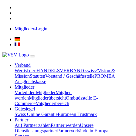
Mitglieder-Login
Verband
Wer ist der HANDELSVERBAND.swiss?
Vision &
Mission
Statuten
Vorstand / Geschäftsstelle
PROMEA
Ausgleichskasse
Mitglieder
Vorteil der Mitglieder
Mitglied
werden
Mitgliederübersicht
Ombudsstelle E-
Commerce
Mitgliederbereich
Gütesiegel
Swiss Online Garantie
European Trustmark
Partner
Auf Partner zählen
Partner werden
Unsere
Dienstleistungspartner
Partnerverbände in Europa