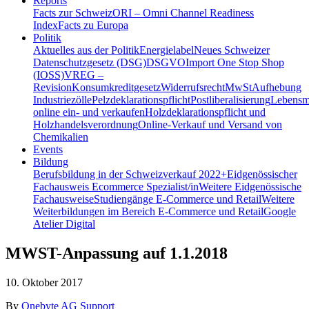
Reports
Facts zur Schweiz
ORI – Omni Channel Readiness
Index
Facts zu Europa
Politik
Aktuelles aus der Politik
Energielabel
Neues Schweizer
Datenschutzgesetz (DSG)
DSGVO
Import One Stop Shop
(IOSS)
VREG –
Revision
Konsumkreditgesetz
Widerrufsrecht
MwSt
Aufhebung
Industriezölle
Pelzdeklarationspflicht
Postliberalisierung
Lebensmi
online ein- und verkaufen
Holzdeklarationspflicht und
Holzhandelsverordnung
Online-Verkauf und Versand von
Chemikalien
Events
Bildung
Berufsbildung in der Schweiz
verkauf 2022+
Eidgenössischer
Fachausweis Ecommerce Spezialist/in
Weitere Eidgenössische
Fachausweise
Studiengänge E-Commerce und Retail
Weitere
Weiterbildungen im Bereich E-Commerce und Retail
Google
Atelier Digital
MWST-Anpassung auf 1.1.2018
10. Oktober 2017
By
Onebyte AG Support