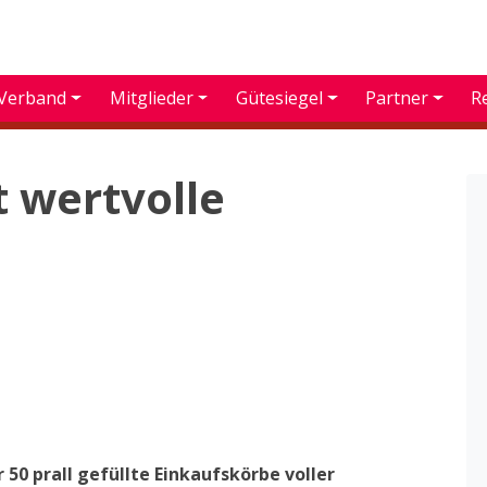
Verband
Mitglieder
Gütesiegel
Partner
R
t wertvolle
r 50 prall gefüllte Einkaufskörbe voller