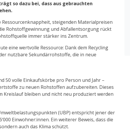
 trägt so dazu bei, dass aus gebrauchten
ehen.
e Ressourcenknappheit, steigenden Materialpreisen
ie Rohstoffgewinnung und Abfallentsorgung rückt
Rohstoffquelle immer stärker ins Zentrum.
heute eine wertvolle Ressource: Dank dem Recycling
der nutzbare Sekundärrohstoffe, die in neue
z
d 50 volle Einkaufskörbe pro Person und Jahr –
ertstoffe zu neuen Rohstoffen aufzubereiten. Dieses
m Kreislauf bleiben und nicht neu produziert werden
Umweltbelastungspunkten (UBP) entspricht jener der
6‘000 Einwohner:innen. Ein weiterer Beweis, dass die
sondern auch das Klima schützt.