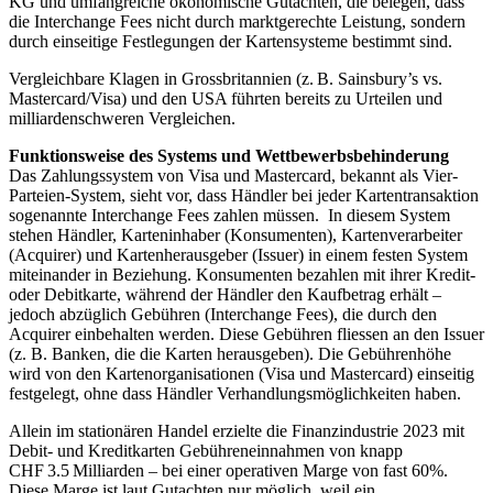
KG und umfangreiche ökonomische Gutachten, die belegen, dass
die Interchange Fees nicht durch marktgerechte Leistung, sondern
durch einseitige Festlegungen der Kartensysteme bestimmt sind.
Vergleichbare Klagen in Grossbritannien (z. B. Sainsbury’s vs.
Mastercard/Visa) und den USA führten bereits zu Urteilen und
milliardenschweren Vergleichen.
Funktionsweise des Systems und Wettbewerbsbehinderung
Das Zahlungssystem von Visa und Mastercard, bekannt als Vier-
Parteien-System, sieht vor, dass Händler bei jeder Kartentransaktion
sogenannte Interchange Fees zahlen müssen. In diesem System
stehen Händler, Karteninhaber (Konsumenten), Kartenverarbeiter
(Acquirer) und Kartenherausgeber (Issuer) in einem festen System
miteinander in Beziehung. Konsumenten bezahlen mit ihrer Kredit-
oder Debitkarte, während der Händler den Kaufbetrag erhält –
jedoch abzüglich Gebühren (Interchange Fees), die durch den
Acquirer einbehalten werden. Diese Gebühren fliessen an den Issuer
(z. B. Banken, die die Karten herausgeben). Die Gebührenhöhe
wird von den Kartenorganisationen (Visa und Mastercard) einseitig
festgelegt, ohne dass Händler Verhandlungsmöglichkeiten haben.
Allein im stationären Handel erzielte die Finanzindustrie 2023 mit
Debit- und Kreditkarten Gebühreneinnahmen von knapp
CHF 3.5 Milliarden – bei einer operativen Marge von fast 60%.
Diese Marge ist laut Gutachten nur möglich, weil ein