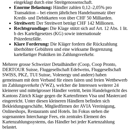
eingeklagt durch eine Streitgenossenschaft.
Enorme Belastung:
Händler zahlen 0,12–2,05% pro
Transaktion – bei einem jährlichen Handelsumsatz über
Kredit- und Debitkarten von über CHF 50 Milliarden.
Streitwert:
Der Streitwert beträgt CHF 142 Millionen.
Rechtsgrundlage:
Die Klage stützt sich auf Art. 12 Abs. 1 lit.
b des Kartellgesetzes (KG) sowie internationale
Präzedenzfälle.
Klare Forderung:
Die Kläger fordern die Rückzahlung
überhöhter Gebühren und eine wirksame Begrenzung
kartellartiger Praktiken im Zahlungsverkehr.
Mehrere grosse Schweizer Detailhändler (Coop, Coop Pronto,
DERTOUR Suisse, Fluggesellschaft Edelweiss, Fluggesellschaft
SWISS, PKZ, TUI Suisse, Volenergy und andere) haben
gemeinsam mit dem Verband für einen fairen und freien Wettbewerb
im Zahlungsverkehr (VWZ), welcher die Interessen weiterer 24
kleinerer und mittelgrosser Händler vertritt, beim Handelsgericht des
Kantons Zürich Klage gegen die Kartenfirmen Visa und Mastercard
eingereicht. Unter diesen kleineren Händlern befinden sich
Bekleidungsgeschäfte, Mitgliedfirmen der AVIA Vereinigung,
Onlineshops, Restaurants und Hotels. Im Fokus stehen die
sogenannten Interchange Fees, ein zentrales Element des
Kartenzahlungssystems, das Händler bei jeder Kartenzahlung
belastet.