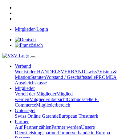
Mitglieder-Login
Verband
Wer ist der HANDELSVERBAND.swiss?
Vision &
Mission
Statuten
Vorstand / Geschäftsstelle
PROMEA
Ausgleichskasse
Mitglieder
Vorteil der Mitglieder
Mitglied
werden
Mitgliederübersicht
Ombudsstelle E-
Commerce
Mitgliederbereich
Gütesiegel
Swiss Online Garantie
European Trustmark
Partner
Auf Partner zählen
Partner werden
Unsere
Dienstleistungspartner
Partnerverbände in Europa