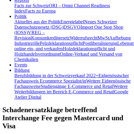
Reports
Facts zur Schweiz
ORI – Omni Channel Readiness
Index
Facts zu Europa
Politik
Aktuelles aus der Politik
Energielabel
Neues Schweizer
Datenschutzgesetz (DSG)
DSGVO
Import One Stop Shop
(IOSS)
VREG –
Revision
Konsumkreditgesetz
Widerrufsrecht
MwSt
Aufhebung
Industriezölle
Pelzdeklarationspflicht
Postliberalisierung
Lebensmi
online ein- und verkaufen
Holzdeklarationspflicht und
Holzhandelsverordnung
Online-Verkauf und Versand von
Chemikalien
Events
Bildung
Berufsbildung in der Schweiz
verkauf 2022+
Eidgenössischer
Fachausweis Ecommerce Spezialist/in
Weitere Eidgenössische
Fachausweise
Studiengänge E-Commerce und Retail
Weitere
Weiterbildungen im Bereich E-Commerce und Retail
Google
Atelier Digital
Schadenersatzklage betreffend
Interchange Fee gegen Mastercard und
Visa