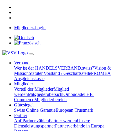
Mitglieder-Login
Verband
Wer ist der HANDELSVERBAND.swiss?
Vision &
Mission
Statuten
Vorstand / Geschäftsstelle
PROMEA
Ausgleichskasse
Mitglieder
Vorteil der Mitglieder
Mitglied
werden
Mitgliederübersicht
Ombudsstelle E-
Commerce
Mitgliederbereich
Gütesiegel
Swiss Online Garantie
European Trustmark
Partner
Auf Partner zählen
Partner werden
Unsere
Dienstleistungspartner
Partnerverbände in Europa