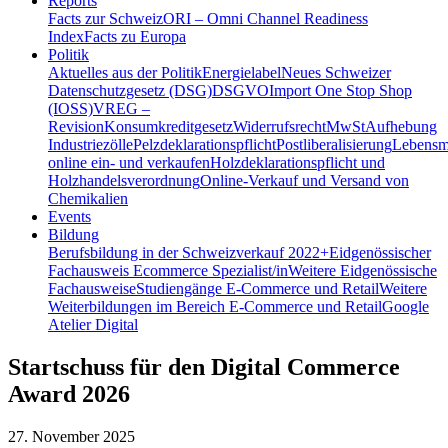
Reports
Facts zur Schweiz
ORI – Omni Channel Readiness
Index
Facts zu Europa
Politik
Aktuelles aus der Politik
Energielabel
Neues Schweizer
Datenschutzgesetz (DSG)
DSGVO
Import One Stop Shop
(IOSS)
VREG –
Revision
Konsumkreditgesetz
Widerrufsrecht
MwSt
Aufhebung
Industriezölle
Pelzdeklarationspflicht
Postliberalisierung
Lebensmi
online ein- und verkaufen
Holzdeklarationspflicht und
Holzhandelsverordnung
Online-Verkauf und Versand von
Chemikalien
Events
Bildung
Berufsbildung in der Schweiz
verkauf 2022+
Eidgenössischer
Fachausweis Ecommerce Spezialist/in
Weitere Eidgenössische
Fachausweise
Studiengänge E-Commerce und Retail
Weitere
Weiterbildungen im Bereich E-Commerce und Retail
Google
Atelier Digital
Startschuss für den Digital Commerce
Award 2026
27. November 2025