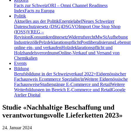
Reports
Facts zur Schweiz
ORI – Omni Channel Readiness
Index
Facts zu Europa
Politik
Aktuelles aus der Politik
Energielabel
Neues Schweizer
Datenschutzgesetz (DSG)
DSGVO
Import One Stop Shop
(IOSS)
VREG –
Revision
Konsumkreditgesetz
Widerrufsrecht
MwSt
Aufhebung
Industriezölle
Pelzdeklarationspflicht
Postliberalisierung
Lebensmi
online ein- und verkaufen
Holzdeklarationspflicht und
Holzhandelsverordnung
Online-Verkauf und Versand von
Chemikalien
Events
Bildung
Berufsbildung in der Schweiz
verkauf 2022+
Eidgenössischer
Fachausweis Ecommerce Spezialist/in
Weitere Eidgenössische
Fachausweise
Studiengänge E-Commerce und Retail
Weitere
Weiterbildungen im Bereich E-Commerce und Retail
Google
Atelier Digital
Studie «Nachhaltige Beschaffung und
verantwortungsvolle Lieferketten 2023»
24. Januar 2024