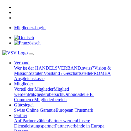
Mitglieder-Login
Verband
Wer ist der HANDELSVERBAND.swiss?
Vision &
Mission
Statuten
Vorstand / Geschäftsstelle
PROMEA
Ausgleichskasse
Mitglieder
Vorteil der Mitglieder
Mitglied
werden
Mitgliederübersicht
Ombudsstelle E-
Commerce
Mitgliederbereich
Gütesiegel
Swiss Online Garantie
European Trustmark
Partner
Auf Partner zählen
Partner werden
Unsere
Dienstleistungspartner
Partnerverbände in Europa