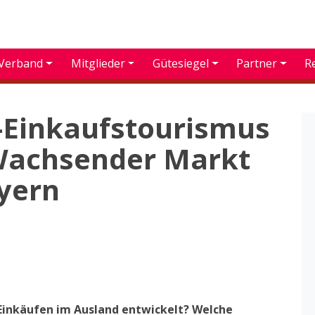
Verband
Mitglieder
Gütesiegel
Partner
R
e-Einkaufstourismus
 Wachsender Markt
ayern
-Einkäufen im Ausland entwickelt? Welche