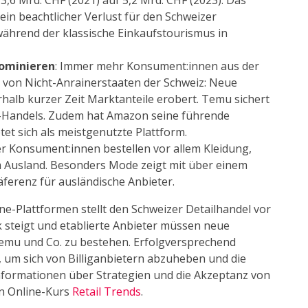
3,6 Mrd. CHF (2021) auf 5,2 Mrd. CHF (2023). Das
 ein beachtlicher Verlust für den Schweizer
während der klassische Einkaufstourismus in
dominieren
: Immer mehr Konsument:innen aus der
 von Nicht-Anrainerstaaten der Schweiz: Neue
alb kurzer Zeit Marktanteile erobert. Temu sichert
ne-Handels. Zudem hat Amazon seine führende
t sich als meistgenutzte Plattform.
er Konsument:innen bestellen vor allem Kleidung,
 Ausland. Besonders Mode zeigt mit über einem
räferenz für ausländische Anbieter.
ine-Plattformen stellt den Schweizer Detailhandel vor
steigt und etablierte Anbieter müssen neue
mu und Co. zu bestehen. Erfolgversprechend
g, um sich von Billiganbietern abzuheben und die
nformationen über Strategien und die Akzeptanz von
en Online-Kurs
Retail Trends
.