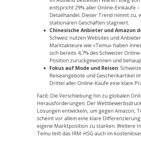
im Ausland bestellten Waren stieg von 
entspricht 29% aller Online-Einkäufe –
Detailhandel. Dieser Trend nimmt zu, 
stationären Geschäften stagniert.
Chinesische Anbieter und Amazon 
Schweiz nutzen Websites und Anbieter
Marktakteure wie «Temu» haben innerh
sich bereits 4,7% des Schweizer Onli
Position zurückgewonnen und behaupte
Fokus auf Mode und Reisen
: Schweiz
Reiseangebote und Geschenkartikel im
Drittel aller Online-Käufe eine klare P
Fazit: Die Verschiebung hin zu globalen Onl
Herausforderungen. Der Wettbewerbsdruck 
Lösungen entwickeln, um gegen Amazon, Te
scheint vor allem eine klare Differenzierun
eigene Marktposition zu stärken. Weitere I
Temu teilt das IRM-HSG auch im kostenlos