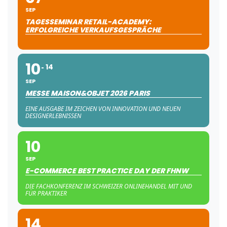
SEP
TAGESSEMINAR RETAIL-ACADEMY:
ERFOLGREICHE VERKAUFSGESPRÄCHE
10
14
SEP
MESSE MAISON&OBJET 2026 PARIS
EINE AUSGABE IM ZEICHEN VON INNOVATION UND NEUEN
DESIGNERLEBNISSEN
10
SEP
E-COMMERCE BEST PRACTICE DAY DER FHNW
DIE FACHKONFERENZ IM SCHWEIZER ONLINEHANDEL MIT UND
FÜR PRAKTIKER
14