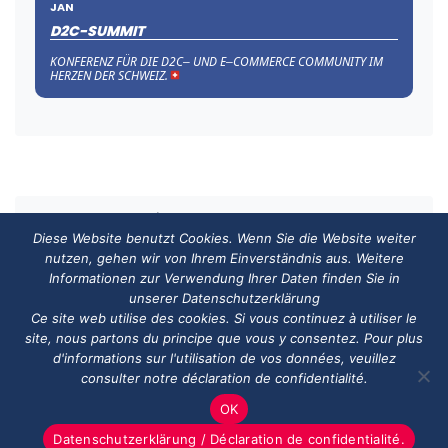
JAN
D2C-SUMMIT
KONFERENZ FÜR DIE D2C‒ UND E‒COMMERCE COMMUNITY IM
HERZEN DER SCHWEIZ.
Home
»
2016
»
November
Diese Website benutzt Cookies. Wenn Sie die Website weiter
nutzen, gehen wir von Ihrem Einverständnis aus. Weitere
HANDELSVERBAND.swiss
Informationen zur Verwendung Ihrer Daten finden Sie in
ASSOCIATION DE COMMERCE.swiss
unserer Datenschutzerklärung
3000 Bern
Ce site web utilise des cookies. Si vous continuez à utiliser le
info@handelsverband.swiss
site, nous partons du principe que vous y consentez. Pour plus
d'informations sur l'utilisation de vos données, veuillez
consulter notre déclaration de confidentialité.
© 2026 Copyright - HANDELSVERBAND.swiss
OK
Datenschutzerklärung / Déclaration de confidentialité.
Impressum
Datenschutzerklärung
Kontakt
Newsletter Anmeldung