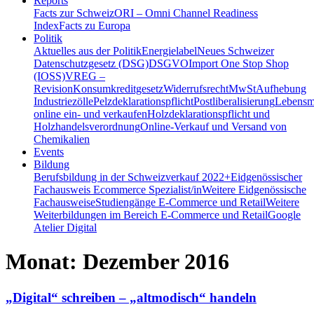
Reports
Facts zur Schweiz
ORI – Omni Channel Readiness
Index
Facts zu Europa
Politik
Aktuelles aus der Politik
Energielabel
Neues Schweizer
Datenschutzgesetz (DSG)
DSGVO
Import One Stop Shop
(IOSS)
VREG –
Revision
Konsumkreditgesetz
Widerrufsrecht
MwSt
Aufhebung
Industriezölle
Pelzdeklarationspflicht
Postliberalisierung
Lebensmi
online ein- und verkaufen
Holzdeklarationspflicht und
Holzhandelsverordnung
Online-Verkauf und Versand von
Chemikalien
Events
Bildung
Berufsbildung in der Schweiz
verkauf 2022+
Eidgenössischer
Fachausweis Ecommerce Spezialist/in
Weitere Eidgenössische
Fachausweise
Studiengänge E-Commerce und Retail
Weitere
Weiterbildungen im Bereich E-Commerce und Retail
Google
Atelier Digital
Monat:
Dezember 2016
„Digital“ schreiben – „altmodisch“ handeln