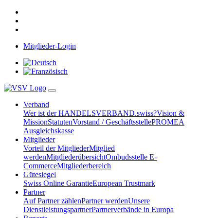
Mitglieder-Login
Verband
Wer ist der HANDELSVERBAND.swiss?
Vision &
Mission
Statuten
Vorstand / Geschäftsstelle
PROMEA
Ausgleichskasse
Mitglieder
Vorteil der Mitglieder
Mitglied
werden
Mitgliederübersicht
Ombudsstelle E-
Commerce
Mitgliederbereich
Gütesiegel
Swiss Online Garantie
European Trustmark
Partner
Auf Partner zählen
Partner werden
Unsere
Dienstleistungspartner
Partnerverbände in Europa