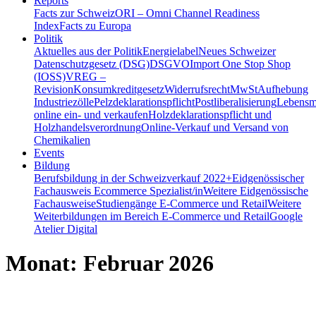
Reports
Facts zur Schweiz
ORI – Omni Channel Readiness
Index
Facts zu Europa
Politik
Aktuelles aus der Politik
Energielabel
Neues Schweizer
Datenschutzgesetz (DSG)
DSGVO
Import One Stop Shop
(IOSS)
VREG –
Revision
Konsumkreditgesetz
Widerrufsrecht
MwSt
Aufhebung
Industriezölle
Pelzdeklarationspflicht
Postliberalisierung
Lebensmi
online ein- und verkaufen
Holzdeklarationspflicht und
Holzhandelsverordnung
Online-Verkauf und Versand von
Chemikalien
Events
Bildung
Berufsbildung in der Schweiz
verkauf 2022+
Eidgenössischer
Fachausweis Ecommerce Spezialist/in
Weitere Eidgenössische
Fachausweise
Studiengänge E-Commerce und Retail
Weitere
Weiterbildungen im Bereich E-Commerce und Retail
Google
Atelier Digital
Monat:
Februar 2026