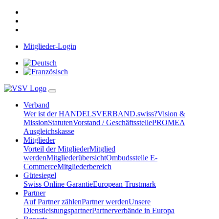
Mitglieder-Login
Verband
Wer ist der HANDELSVERBAND.swiss?
Vision &
Mission
Statuten
Vorstand / Geschäftsstelle
PROMEA
Ausgleichskasse
Mitglieder
Vorteil der Mitglieder
Mitglied
werden
Mitgliederübersicht
Ombudsstelle E-
Commerce
Mitgliederbereich
Gütesiegel
Swiss Online Garantie
European Trustmark
Partner
Auf Partner zählen
Partner werden
Unsere
Dienstleistungspartner
Partnerverbände in Europa