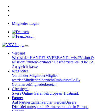
Mitglieder-Login
Verband
Wer ist der HANDELSVERBAND.swiss?
Vision &
Mission
Statuten
Vorstand / Geschäftsstelle
PROMEA
Ausgleichskasse
Mitglieder
Vorteil der Mitglieder
Mitglied
werden
Mitgliederübersicht
Ombudsstelle E-
Commerce
Mitgliederbereich
Gütesiegel
Swiss Online Garantie
European Trustmark
Partner
Auf Partner zählen
Partner werden
Unsere
Dienstleistungspartner
Partnerverbände in Europa