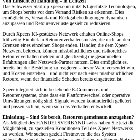
Von Einsicht zu Handlung – in Echtzeit
Das Schweizer Start-up xpeer.com nutzt KI-gestützte Technologien,
um Shops bereits vor dem Versand Risiken zu erkennen. Dies
ermöglicht es, Versand- und Rückgabebedingungen dynamisch
anzupassen und Retourenverluste gezielt zu reduzieren.
Durch Xpeers KI-gestütztes Netzwerk erhalten Online-Shops
frühzeitig Einblick in Retourenverhaltensmuster, die nicht an den
Grenzen eines einzelnen Shops enden. Händler, die dem Xpeer-
Netzwerk beitreten, können missbräuchliches und risikoreiches
Retourenverhalten melden und gleichzeitig die gesammelten
Erfahrungen aller Netzwerk-Partner nutzen. Dies ermöglicht es,
bereits bei der Bestellung zu reagieren – bevor Ware versendet wird
und Kosten entstehen – und nicht erst nach einer missbräuchlichen
Retoure, wenn der finanzielle Schaden bereits eingetreten ist.
Xpeer integriert sich in bestehende E-Commerce- und
Retourensysteme, ohne dass ein Plattformwechsel oder operative
Umwälzungen nötig sind. Signale werden kontinuierlich geliefert
und passen sich an, wenn sich das Verhalten entwickelt.
Einladung – Sind Sie bereit, Retouren gemeinsam anzugehen?
Als Mitglied des HANDELSVERBAND.swiss haben Sie jetzt die
Möglichkeit, zu speziellen Konditionen Teil des Xpeer-Netzwerks
zu werden. Wir suchen gezielt Firstmover, die das System
mitgestalten und dabei von angepassten Tarifen profitieren. Nutzen