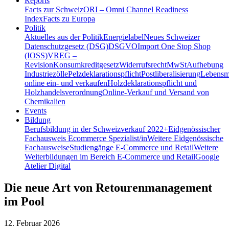
Reports
Facts zur Schweiz
ORI – Omni Channel Readiness
Index
Facts zu Europa
Politik
Aktuelles aus der Politik
Energielabel
Neues Schweizer
Datenschutzgesetz (DSG)
DSGVO
Import One Stop Shop
(IOSS)
VREG –
Revision
Konsumkreditgesetz
Widerrufsrecht
MwSt
Aufhebung
Industriezölle
Pelzdeklarationspflicht
Postliberalisierung
Lebensmi
online ein- und verkaufen
Holzdeklarationspflicht und
Holzhandelsverordnung
Online-Verkauf und Versand von
Chemikalien
Events
Bildung
Berufsbildung in der Schweiz
verkauf 2022+
Eidgenössischer
Fachausweis Ecommerce Spezialist/in
Weitere Eidgenössische
Fachausweise
Studiengänge E-Commerce und Retail
Weitere
Weiterbildungen im Bereich E-Commerce und Retail
Google
Atelier Digital
Die neue Art von Retourenmanagement
im Pool
12. Februar 2026