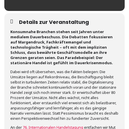
Details zur Veranstaltung
Konsumnahe Branchen stehen seit Jahren unter
medialem Dauerbeschuss. Die Debatten fokussieren
auf Margendruck, Fachkräftemangel und
technologische Trägheit – oft mit dem impliziten
Schluss, dass bewährte Geschäftsmodelle an ihre
Grenzen geraten seien. Das Paradebeispiel: Der
stationäre Handel ist gefühlt im Dauerkrisenmodus.
Dabei wird oft übersehen, was die Fakten belegen: Die
Umsätze liegen auf Rekordniveau, die Beschäftigung bleibt
selbst in turbulenten Zeiten relativ stabil, die Digitalisierung
der Branche schreitet kontinuierlich voran und der stationäre
Handel zeigt sich noch immer stark. Er erwirtschaftet über 80
Prozent der Umsätze. Nicht alles wächst, nicht alles
funktioniert, aber erstaunlich viel erweist sich als belastbarer,
anpassungsfähiger und lernfähiger, als es das gängige
Narrativ vermuten lässt. Statt Pessimismus braucht es deshalb
einen Perspektivenwechsel hin zu fundierter Zuversicht.
An der
76. Internationalen Handelstagung
entfachen wir Mut