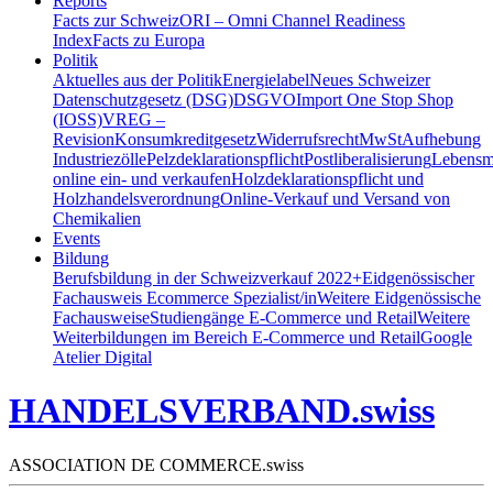
Reports
Facts zur Schweiz
ORI – Omni Channel Readiness
Index
Facts zu Europa
Politik
Aktuelles aus der Politik
Energielabel
Neues Schweizer
Datenschutzgesetz (DSG)
DSGVO
Import One Stop Shop
(IOSS)
VREG –
Revision
Konsumkreditgesetz
Widerrufsrecht
MwSt
Aufhebung
Industriezölle
Pelzdeklarationspflicht
Postliberalisierung
Lebensmi
online ein- und verkaufen
Holzdeklarationspflicht und
Holzhandelsverordnung
Online-Verkauf und Versand von
Chemikalien
Events
Bildung
Berufsbildung in der Schweiz
verkauf 2022+
Eidgenössischer
Fachausweis Ecommerce Spezialist/in
Weitere Eidgenössische
Fachausweise
Studiengänge E-Commerce und Retail
Weitere
Weiterbildungen im Bereich E-Commerce und Retail
Google
Atelier Digital
HANDELSVERBAND.swiss
ASSOCIATION DE COMMERCE.swiss