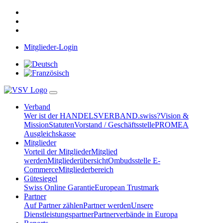
Mitglieder-Login
Verband
Wer ist der HANDELSVERBAND.swiss?
Vision &
Mission
Statuten
Vorstand / Geschäftsstelle
PROMEA
Ausgleichskasse
Mitglieder
Vorteil der Mitglieder
Mitglied
werden
Mitgliederübersicht
Ombudsstelle E-
Commerce
Mitgliederbereich
Gütesiegel
Swiss Online Garantie
European Trustmark
Partner
Auf Partner zählen
Partner werden
Unsere
Dienstleistungspartner
Partnerverbände in Europa