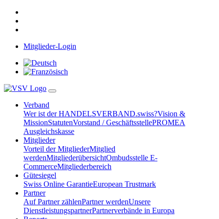
Mitglieder-Login
Verband
Wer ist der HANDELSVERBAND.swiss?
Vision &
Mission
Statuten
Vorstand / Geschäftsstelle
PROMEA
Ausgleichskasse
Mitglieder
Vorteil der Mitglieder
Mitglied
werden
Mitgliederübersicht
Ombudsstelle E-
Commerce
Mitgliederbereich
Gütesiegel
Swiss Online Garantie
European Trustmark
Partner
Auf Partner zählen
Partner werden
Unsere
Dienstleistungspartner
Partnerverbände in Europa