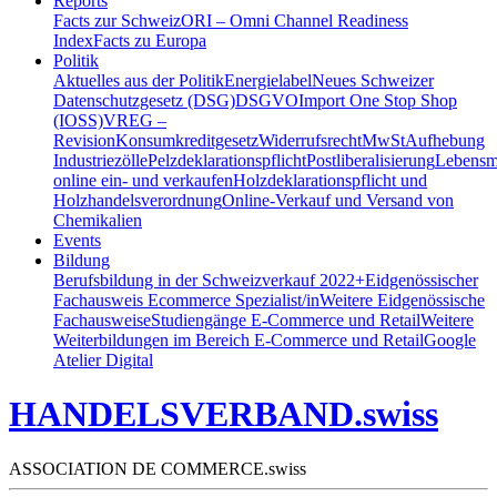
Reports
Facts zur Schweiz
ORI – Omni Channel Readiness
Index
Facts zu Europa
Politik
Aktuelles aus der Politik
Energielabel
Neues Schweizer
Datenschutzgesetz (DSG)
DSGVO
Import One Stop Shop
(IOSS)
VREG –
Revision
Konsumkreditgesetz
Widerrufsrecht
MwSt
Aufhebung
Industriezölle
Pelzdeklarationspflicht
Postliberalisierung
Lebensmi
online ein- und verkaufen
Holzdeklarationspflicht und
Holzhandelsverordnung
Online-Verkauf und Versand von
Chemikalien
Events
Bildung
Berufsbildung in der Schweiz
verkauf 2022+
Eidgenössischer
Fachausweis Ecommerce Spezialist/in
Weitere Eidgenössische
Fachausweise
Studiengänge E-Commerce und Retail
Weitere
Weiterbildungen im Bereich E-Commerce und Retail
Google
Atelier Digital
HANDELSVERBAND.swiss
ASSOCIATION DE COMMERCE.swiss