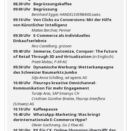
08.30 Uhr Begrüssungskaffee
09.00 Uhr Begrüssung
Bernhard Egger, HANDELSVERBAND.swiss
09.10 Uhr Von Clicks zu Conversions:
Mit der Hilfe
von Künstlicher Intelligenz
Matteo Berchier, Permar
09.30 Uhr E-Commerce als individuelles
Einkaufs
erlebnis
Rico Castelberg, grizoon
09.40 Uhr Immerse, Customize, Conquer: The Future
of Retail Through 3D and Virtualization
(in Englisch)
Preeti Molasi, P-XR AG
09.50 Uhr Dynamische Werbung: Wetterkampagne
des Schweizer Baumarkts Jumbo
Silja Anna Schilling, ad agents AG
10.00 Uhr Fleurops kreative Omnichannel-
Kommunikation für mehr Engagement
Turalp Aras, SAP Emarsys CH
Cristhian Günther Bredee, Fleurop-Interflora
(Schweiz) AG
10.10 Uhr Kaffeepause
10.40 Uhr WhatsApp-Marketing: Was bringt
der
internationale E-Commerce Hype?
Olivier Gachnang, Go 2 Flow AG
10.50 Uhr PX für CX: Online-Shopping übertrifft
das