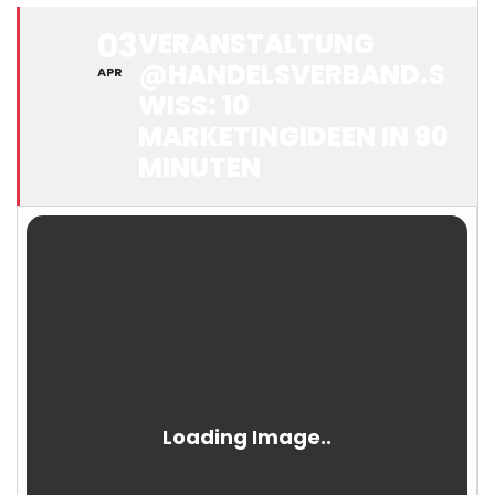
03
VERANSTALTUNG
@HANDELSVERBAND.S
APR
WISS: 10
MARKETINGIDEEN IN 90
MINUTEN