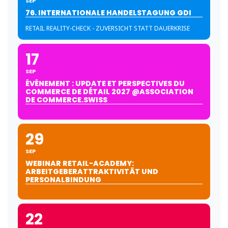
SEP
76. INTERNATIONALE HANDELSTAGUNG GDI
RETAIL REALITY-CHECK - ZUVERSICHT STATT DAUERKRISE
17
SEP
ÉVÉNEMENT : UPDATE ET PERSPECTIVES DU
COMMERCE DE DÉTAIL 2027 @ASSOCIATION
DE COMMERCE.SWISS
29
SEP
WEBINAR RETAIL-ACADEMY:
ARBEITGEBERATTRAKTIVITÄT UND
PERSONALBINDUNG
22