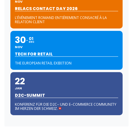
NOV
RELACS CONTACT DAY 2026
L'ÉVÉNEMENT ROMAND ENTIÈREMENT CONSACRÉ À LA
RELATION CLIENT
30
01
DEC
NOV
TECH FOR RETAIL
THE EUROPEAN RETAIL EXIBITION
22
JAN
D2C-SUMMIT
KONFERENZ FÜR DIE D2C‒ UND E‒COMMERCE COMMUNITY
IM HERZEN DER SCHWEIZ.