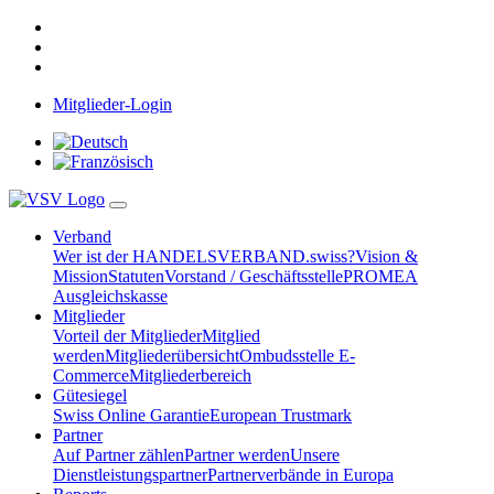
Mitglieder-Login
Verband
Wer ist der HANDELSVERBAND.swiss?
Vision &
Mission
Statuten
Vorstand / Geschäftsstelle
PROMEA
Ausgleichskasse
Mitglieder
Vorteil der Mitglieder
Mitglied
werden
Mitgliederübersicht
Ombudsstelle E-
Commerce
Mitgliederbereich
Gütesiegel
Swiss Online Garantie
European Trustmark
Partner
Auf Partner zählen
Partner werden
Unsere
Dienstleistungspartner
Partnerverbände in Europa