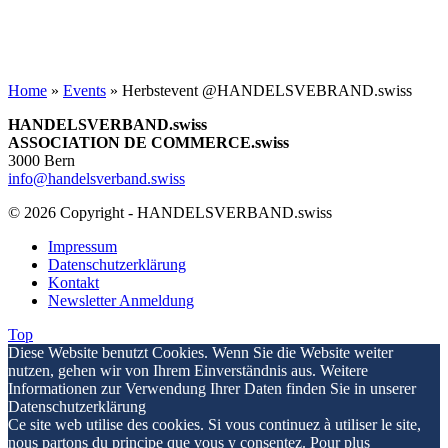
Home
»
Events
»
Herbstevent @HANDELSVEBRAND.swiss
HANDELSVERBAND.swiss
ASSOCIATION DE COMMERCE.swiss
3000 Bern
info@handelsverband.swiss
© 2026 Copyright - HANDELSVERBAND.swiss
Impressum
Datenschutzerklärung
Kontakt
Newsletter Anmeldung
Top
Diese Website benutzt Cookies. Wenn Sie die Website weiter
nutzen, gehen wir von Ihrem Einverständnis aus. Weitere
Informationen zur Verwendung Ihrer Daten finden Sie in unserer
Datenschutzerklärung
Ce site web utilise des cookies. Si vous continuez à utiliser le site,
nous partons du principe que vous y consentez. Pour plus