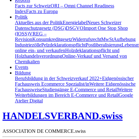
Reports
Facts zur Schweiz
ORI – Omni Channel Readiness
Index
Facts zu Europa
Politik
Aktuelles aus der Politik
Energielabel
Neues Schweizer
Datenschutzgesetz (DSG)
DSGVO
Import One Stop Shop
(IOSS)
VREG –
Revision
Konsumkreditgesetz
Widerrufsrecht
MwSt
Aufhebung
Industriezölle
Pelzdeklarationspflicht
Postliberalisierung
Lebensmi
online ein- und verkaufen
Holzdeklarationspflicht und
Holzhandelsverordnung
Online-Verkauf und Versand von
Chemikalien
Events
Bildung
Berufsbildung in der Schweiz
verkauf 2022+
Eidgenössischer
Fachausweis Ecommerce Spezialist/in
Weitere Eidgenössische
Fachausweise
Studiengänge E-Commerce und Retail
Weitere
Weiterbildungen im Bereich E-Commerce und Retail
Google
Atelier Digital
HANDELSVERBAND.swiss
ASSOCIATION DE COMMERCE.swiss