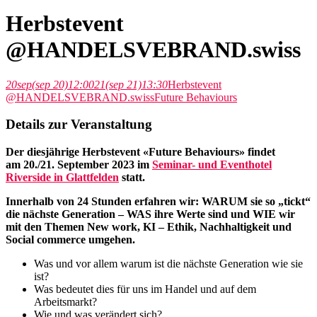
Herbstevent
@HANDELSVEBRAND.swiss
20
sep
(sep 20)
12:00
21
(sep 21)
13:30
Herbstevent
@HANDELSVEBRAND.swiss
Future Behaviours
Details zur Veranstaltung
Der diesjährige Herbstevent «Future Behaviours» findet
am 20./21. September 2023 im
Seminar- und Eventhotel
Riverside in Glattfelden
statt.
Innerhalb von 24 Stunden erfahren wir: WARUM sie so „tickt“
die nächste Generation – WAS ihre Werte sind und WIE wir
mit den Themen New work, KI – Ethik, Nachhaltigkeit und
Social commerce umgehen.
Was und vor allem warum ist die nächste Generation wie sie
ist?
Was bedeutet dies für uns im Handel und auf dem
Arbeitsmarkt?
Wie und was verändert sich?