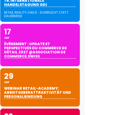
76. INTERNATIONALE
HANDELSTAGUNG GDI
RETAIL REALITY-CHECK - ZUVERSICHT STATT
DAUERKRISE
17
SEP
ÉVÉNEMENT : UPDATE ET
PERSPECTIVES DU COMMERCE DE
DÉTAIL 2027 @ASSOCIATION DE
COMMERCE.SWISS
29
SEP
WEBINAR RETAIL-ACADEMY:
ARBEITGEBERATTRAKTIVITÄT UND
PERSONALBINDUNG