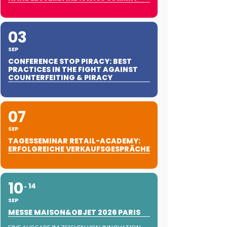
03
SEP
CONFERENCE STOP PIRACY: BEST
PRACTICES IN THE FIGHT AGAINST
COUNTERFEITING & PIRACY
07
SEP
TAGESSEMINAR RETAIL-ACADEMY:
Automation» [I6d5jLMig]
ERFOLGREICHE VERKAUFSGESPRÄCHE
10
14
SEP
MESSE MAISON&OBJET 2026 PARIS