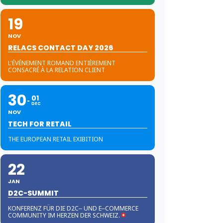
19
NOV
RELACS CONTACT DAY 2026
L'ÉVÉNEMENT ROMAND ENTIÈREMENT
CONSACRÉ À LA RELATION CLIENT
30
01
DEC
NOV
TECH FOR RETAIL
THE EUROPEAN RETAIL EXIBITION
22
JAN
D2C-SUMMIT
KONFERENZ FÜR DIE D2C‒ UND E‒COMMERCE
COMMUNITY IM HERZEN DER SCHWEIZ.