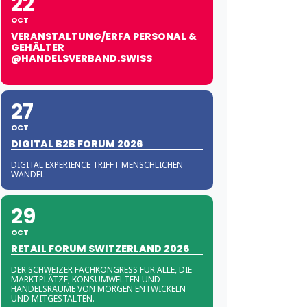
22
OCT
VERANSTALTUNG/ERFA PERSONAL &
GEHÄLTER
@HANDELSVERBAND.SWISS
27
OCT
DIGITAL B2B FORUM 2026
DIGITAL EXPERIENCE TRIFFT MENSCHLICHEN
WANDEL
29
OCT
RETAIL FORUM SWITZERLAND 2026
DER SCHWEIZER FACHKONGRESS FÜR ALLE, DIE
MARKTPLÄTZE, KONSUMWELTEN UND
HANDELSRÄUME VON MORGEN ENTWICKELN
UND MITGESTALTEN.