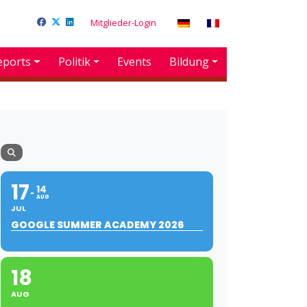
Mitglieder-Login
eports
Politik
Events
Bildung
17
14
AUG
JUL
GOOGLE SUMMER ACADEMY 2026
18
AUG