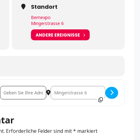
Standort
Bernexpo
Mingerstrasse 6
ANDERE EREIGNISSE
Address - Messe «Logistics & Automation» [D3r77OWIS]
Destination Address - Messe «Logistics & 
tar
ht.
Erforderliche Felder sind mit
*
markiert