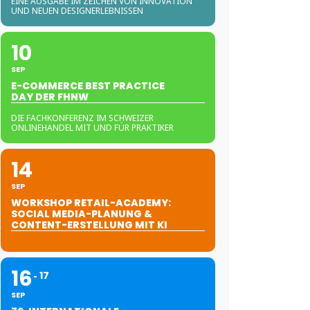
EINE AUSGABE IM ZEICHEN VON INNOVATION
UND NEUEN DESIGNERLEBNISSEN
10
SEP
E-COMMERCE BEST PRACTICE
DAY DER FHNW
DIE FACHKONFERENZ IM SCHWEIZER
ONLINEHANDEL MIT UND FÜR PRAKTIKER
14
SEP
WORKSHOP RETAIL-ACADEMY:
SOCIAL MEDIA-PLANUNG &
CONTENT-ERSTELLUNG MIT KI
16
17
SEP