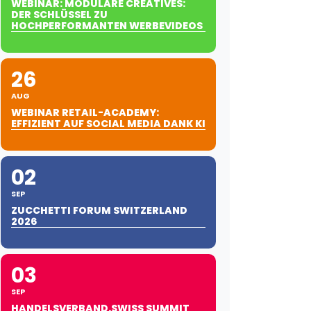
WEBINAR: MODULARE CREATIVES:
DER SCHLÜSSEL ZU
HOCHPERFORMANTEN WERBEVIDEOS
26
AUG
WEBINAR RETAIL-ACADEMY:
EFFIZIENT AUF SOCIAL MEDIA DANK KI
02
SEP
ZUCCHETTI FORUM SWITZERLAND
2026
03
SEP
HANDELSVERBAND.SWISS SUMMIT