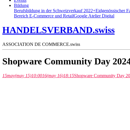
Events
Bildung
Berufsbildung in der Schweiz
verkauf 2022+
Eidgenössischer F
Bereich E-Commerce und Retail
Google Atelier Digital
HANDELSVERBAND.swiss
ASSOCIATION DE COMMERCE.swiss
Shopware Community Day 202
15
may
(may 15)
10:00
16
(may 16)
18:15
Shopware Community Day 2