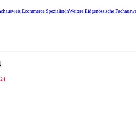
achausweis Ecommerce Spezialist/in
Weitere Eidgenössische Fachauswe
4
024