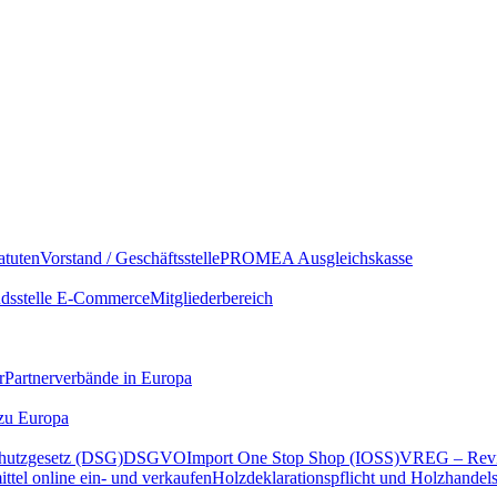
atuten
Vorstand / Geschäftsstelle
PROMEA Ausgleichskasse
sstelle E-Commerce
Mitgliederbereich
r
Partnerverbände in Europa
 zu Europa
hutzgesetz (DSG)
DSGVO
Import One Stop Shop (IOSS)
VREG – Revi
ttel online ein- und verkaufen
Holzdeklarationspflicht und Holzhandel