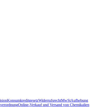
sion
Konsumkreditgesetz
Widerrufsrecht
MwSt
Aufhebung
sverordnung
Online-Verkauf und Versand von Chemikalien