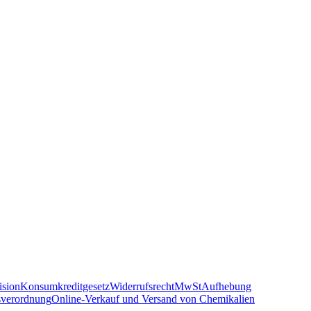
sion
Konsumkreditgesetz
Widerrufsrecht
MwSt
Aufhebung
sverordnung
Online-Verkauf und Versand von Chemikalien