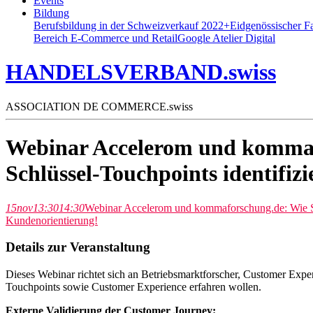
Events
Bildung
Berufsbildung in der Schweiz
verkauf 2022+
Eidgenössischer F
Bereich E-Commerce und Retail
Google Atelier Digital
HANDELSVERBAND.swiss
ASSOCIATION DE COMMERCE.swiss
Webinar Accelerom und kommafo
Schlüssel-Touchpoints identifizi
15
nov
13:30
14:30
Webinar Accelerom und kommaforschung.de: Wie Sie
Kundenorientierung!
Details zur Veranstaltung
Dieses Webinar richtet sich an Betriebsmarktforscher, Customer Exp
Touchpoints sowie Customer Experience erfahren wollen.
Externe Validierung der Customer Journey: