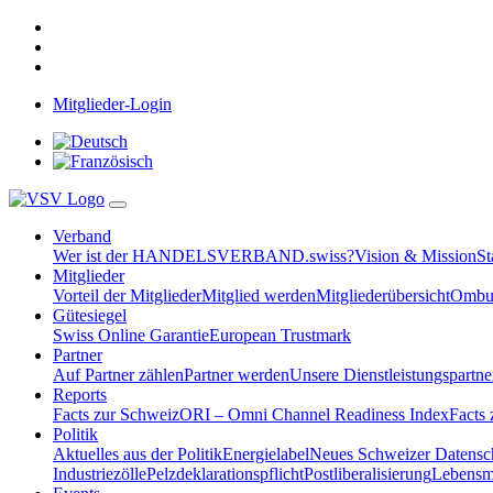
Mitglieder-Login
Verband
Wer ist der HANDELSVERBAND.swiss?
Vision & Mission
St
Mitglieder
Vorteil der Mitglieder
Mitglied werden
Mitgliederübersicht
Ombud
Gütesiegel
Swiss Online Garantie
European Trustmark
Partner
Auf Partner zählen
Partner werden
Unsere Dienstleistungspartne
Reports
Facts zur Schweiz
ORI – Omni Channel Readiness Index
Facts
Politik
Aktuelles aus der Politik
Energielabel
Neues Schweizer Datensc
Industriezölle
Pelzdeklarationspflicht
Postliberalisierung
Lebensmi