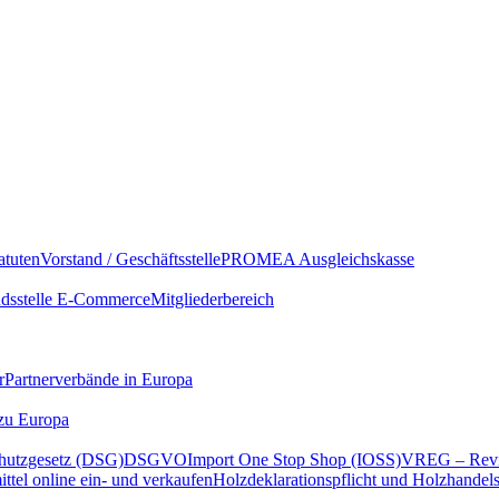
atuten
Vorstand / Geschäftsstelle
PROMEA Ausgleichskasse
sstelle E-Commerce
Mitgliederbereich
r
Partnerverbände in Europa
 zu Europa
hutzgesetz (DSG)
DSGVO
Import One Stop Shop (IOSS)
VREG – Revi
ttel online ein- und verkaufen
Holzdeklarationspflicht und Holzhandel