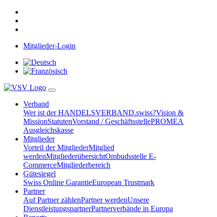
Mitglieder-Login
Verband
Wer ist der HANDELSVERBAND.swiss?
Vision &
Mission
Statuten
Vorstand / Geschäftsstelle
PROMEA
Ausgleichskasse
Mitglieder
Vorteil der Mitglieder
Mitglied
werden
Mitgliederübersicht
Ombudsstelle E-
Commerce
Mitgliederbereich
Gütesiegel
Swiss Online Garantie
European Trustmark
Partner
Auf Partner zählen
Partner werden
Unsere
Dienstleistungspartner
Partnerverbände in Europa