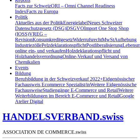
Reports
Facts zur Schweiz
ORI – Omni Channel Readiness
Index
Facts zu Europa
Politik
Aktuelles aus der Politik
Energielabel
Neues Schweizer
Datenschutzgesetz (DSG)
DSGVO
Import One Stop Shop
(IOSS)
VREG –
Revision
Konsumkreditgesetz
Widerrufsrecht
MwSt
Aufhebung
Industriezölle
Pelzdeklarationspflicht
Postliberalisierung
Lebensmi
online ein- und verkaufen
Holzdeklarationspflicht und
Holzhandelsverordnung
Online-Verkauf und Versand von
Chemikalien
Events
Bildung
Berufsbildung in der Schweiz
verkauf 2022+
Eidgenössischer
Fachausweis Ecommerce Spezialist/in
Weitere Eidgenössische
Fachausweise
Studiengänge E-Commerce und Retail
Weitere
Weiterbildungen im Bereich E-Commerce und Retail
Google
Atelier Digital
HANDELSVERBAND.swiss
ASSOCIATION DE COMMERCE.swiss