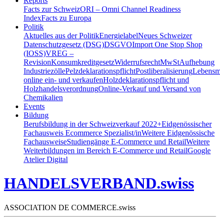
Reports
Facts zur Schweiz
ORI – Omni Channel Readiness
Index
Facts zu Europa
Politik
Aktuelles aus der Politik
Energielabel
Neues Schweizer
Datenschutzgesetz (DSG)
DSGVO
Import One Stop Shop
(IOSS)
VREG –
Revision
Konsumkreditgesetz
Widerrufsrecht
MwSt
Aufhebung
Industriezölle
Pelzdeklarationspflicht
Postliberalisierung
Lebensmi
online ein- und verkaufen
Holzdeklarationspflicht und
Holzhandelsverordnung
Online-Verkauf und Versand von
Chemikalien
Events
Bildung
Berufsbildung in der Schweiz
verkauf 2022+
Eidgenössischer
Fachausweis Ecommerce Spezialist/in
Weitere Eidgenössische
Fachausweise
Studiengänge E-Commerce und Retail
Weitere
Weiterbildungen im Bereich E-Commerce und Retail
Google
Atelier Digital
HANDELSVERBAND.swiss
ASSOCIATION DE COMMERCE.swiss