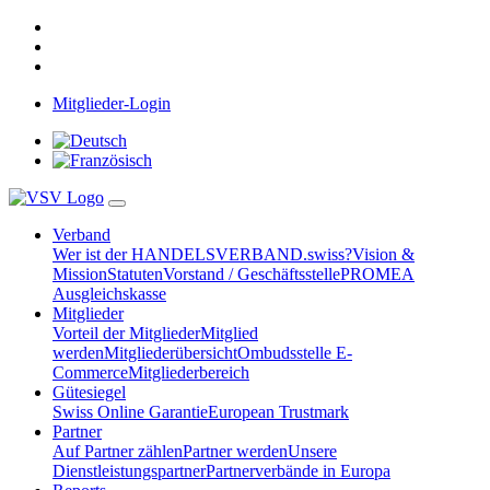
Mitglieder-Login
Verband
Wer ist der HANDELSVERBAND.swiss?
Vision &
Mission
Statuten
Vorstand / Geschäftsstelle
PROMEA
Ausgleichskasse
Mitglieder
Vorteil der Mitglieder
Mitglied
werden
Mitgliederübersicht
Ombudsstelle E-
Commerce
Mitgliederbereich
Gütesiegel
Swiss Online Garantie
European Trustmark
Partner
Auf Partner zählen
Partner werden
Unsere
Dienstleistungspartner
Partnerverbände in Europa