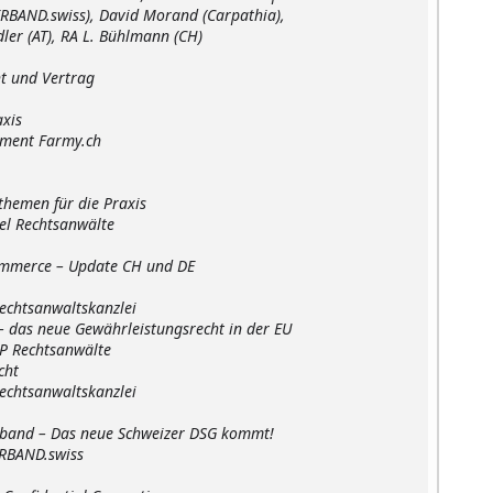
swiss), David Morand (Carpathia),
AT), RA L. Bühlmann (CH)
t und Vertrag
xis
t Farmy.ch
hemen für die Praxis
Rechtsanwälte
mmerce – Update CH und DE
sanwaltskanzlei
 das neue Gewährleistungsrecht in der EU
chtsanwälte
cht
sanwaltskanzlei
band – Das neue Schweizer DSG kommt!
AND.swiss