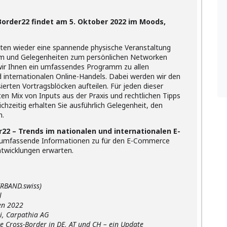
Border22 findet am 5. Oktober 2022 im Moods,
sten wieder eine spannende physische Veranstaltung
mm und Gelegenheiten zum persönlichen Networken
wir Ihnen ein umfassendes Programm zu allen
d internationalen Online-Handels. Dabei werden wir den
ierten Vortragsblöcken aufteilen. Für jeden dieser
en Mix von Inputs aus der Praxis und rechtlichen Tipps
chzeitig erhalten Sie ausführlich Gelegenheit, den
n.
22 – Trends im nationalen und internationalen E-
r umfassende Informationen zu für den E-Commerce
ntwicklungen erwarten.
AND.swiss)
l
en 2022
arpathia AG
Cross-Border in DE, AT und CH – ein Update