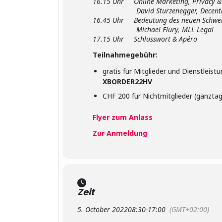
16.15 Uhr Online Marketing, Privacy &
David Sturzenegger, Decentri
16.45 Uhr Bedeutung des neuen Schweiz
Michael Flury, MLL Legal
17.15 Uhr Schlusswort & Apéro
Teilnahmegebühr:
gratis für Mitglieder und Dienstle
XBORDER22HV
CHF 200 für Nichtmitglieder (ganztag
Flyer zum Anlass
Zur Anmeldung
Zeit
5. October 2022
08:30
-
17:00
(GMT+02:00)