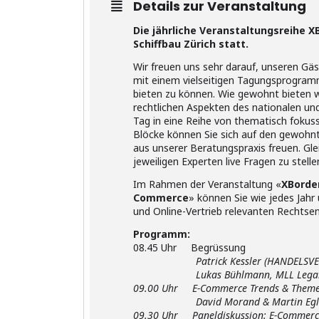
Details zur Veranstaltung
Die jährliche Veranstaltungsreihe X
Schiffbau Zürich statt.
Wir freuen uns sehr darauf, unseren Gä
mit einem vielseitigen Tagungsprogra
bieten zu können. Wie gewohnt bieten 
rechtlichen Aspekten des nationalen un
Tag in eine Reihe von thematisch fokuss
Blöcke können Sie sich auf den gewohnt
aus unserer Beratungspraxis freuen. Glei
jeweiligen Experten live Fragen zu stelle
Im Rahmen der Veranstaltung «
XBorder
Commerce
» können Sie wie jedes Jah
und Online-Vertrieb relevanten Rechtse
Programm:
08.45 Uhr Begrüssung
Patrick Kessler (HANDELSVERB
Lukas Bühlmann, MLL Lega
09.00 Uhr E-Commerce Trends & Them
David Morand & Martin Egli, C
09.30 Uhr Paneldiskussion: E-Commerce 