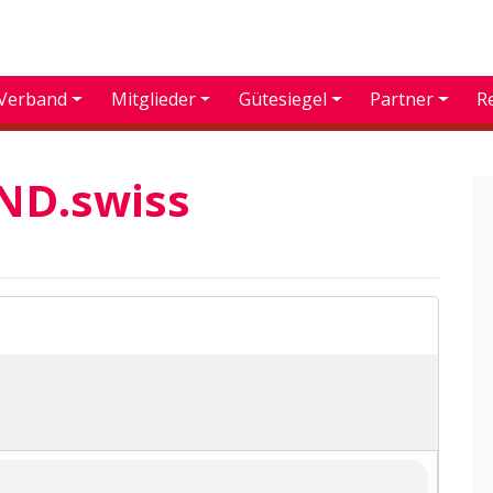
Verband
Mitglieder
Gütesiegel
Partner
R
D.swiss