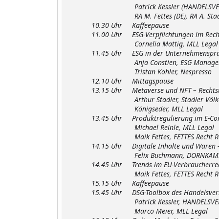
Patrick Kessler (HANDELSVERBAND.
RA M. Fettes (DE), RA A. Stadler (
10.30 Uhr Kaffeepause
11.00 Uhr ESG-Verpflichtungen im Rech
Cornelia Mattig, MLL Legal
11.45 Uhr ESG in der Unternehmenspra
Anja Constien, ESG Managemen
Tristan Kohler, Nespresso
12.10 Uhr Mittagspause
13.15 Uhr Metaverse und NFT – Rechtst
Arthur Stadler, Stadler Völkel 
Königseder, MLL Legal
13.45 Uhr Produktregulierung im E-Co
Michael Reinle, MLL Legal
Maik Fettes, FETTES Recht Recht
14.15 Uhr Digitale Inhalte und Waren –
Felix Buchmann, DORNKAMP Re
14.45 Uhr Trends im EU-Verbraucherre
Maik Fettes, FETTES Recht Recht
15.15 Uhr Kaffeepause
15.45 Uhr DSG-Toolbox des Handelsver
Patrick Kessler, HANDELSVERB
Marco Meier, MLL Legal